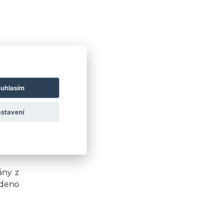
uhlasím
stavení
radit
ány z
edeno