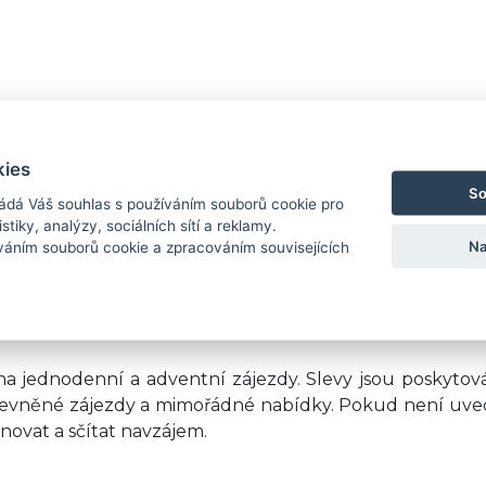
kies
.
So
.
ádá Váš souhlas s používáním souborů cookie pro
.
stiky, analýzy, sociálních sítí a reklamy.
Na
íváním souborů cookie a zpracováním souvisejících
.
t do 50% z celkové ceny. Zbylých 50% je pak nutno uh
a jednodenní a adventní zájezdy. Slevy jsou poskytov
zlevněné zájezdy a mimořádné nabídky. Pokud není uv
inovat a sčítat navzájem.