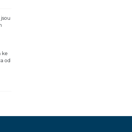
 jsou
m
m ke
a od