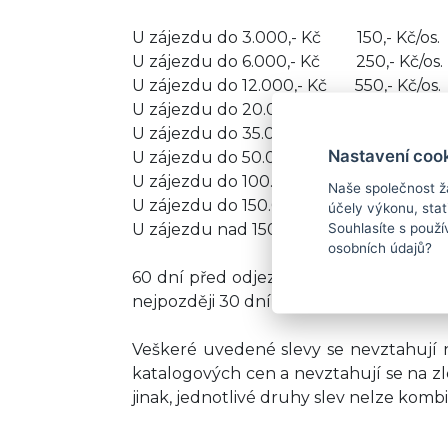
U zájezdu do 3.000,- Kč 150,- Kč/os.
U zájezdu do 6.000,- Kč 250,- Kč/os.
U zájezdu do 12.000,- Kč 550,- Kč/os.
U zájezdu do 20.000,- Kč 750,- Kč/os.
U zájezdu do 35.000,- Kč 950,- Kč/os.
Nastavení coo
U zájezdu do 50.000,- Kč 1.050,- Kč/os
U zájezdu do 100.000,- Kč 1.650,- Kč/os
Naše společnost ž
U zájezdu do 150.000,- Kč 2.050,- Kč/os
účely výkonu, stati
Souhlasíte s použ
U zájezdu nad 150.001,- Kč 2.450,- Kč/os
osobních údajů?
60 dní před odjezdem je nutno doplati
nejpozději 30 dní před odjezdem.
Veškeré uvedené slevy se nevztahují n
katalogových cen a nevztahují se na 
jinak, jednotlivé druhy slev nelze komb