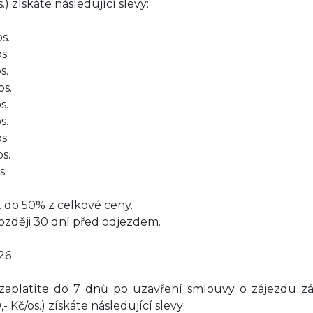
) získáte následující slevy:
s.
s.
s.
s.
s.
s.
s.
s.
s.
 do 50% z celkové ceny.
ozději 30 dní před odjezdem.
026
a zaplatíte do 7 dnů po uzavření smlouvy o zájezdu z
 Kč/os.) získáte následující slevy: