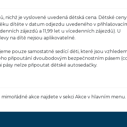
dů, nichž je vysloveně uvedená dětská cena. Dětské ceny
 věku dítěte v datum odjezdu uvedeného v přihlašovací
odenních zájezdů a 11,99 let u vícedenních zájezdů). U
evy na dítě nejsou aplikovatelné.
eme pouze samostatně sedící děti, které jsou vzhlede
ého připoutání dvoubodovým bezpečnostním pásem (cc
 pásy nelze připoutat dětské autosedačky.
y i mimořádné akce najdete v sekci Akce v hlavním menu.