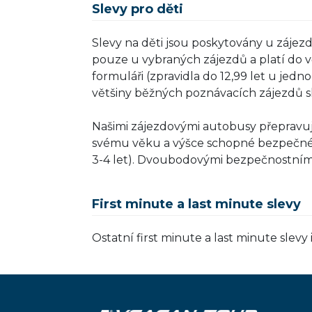
Slevy pro děti
Slevy na děti jsou poskytovány u zájez
pouze u vybraných zájezdů a platí do
formuláři (zpravidla do 12,99 let u jedn
většiny běžných poznávacích zájezdů sl
Našimi zájezdovými autobusy přepravuj
svému věku a výšce schopné bezpečn
3-4 let). Dvoubodovými bezpečnostními
First minute a last minute slevy
Ostatní first minute a last minute slev