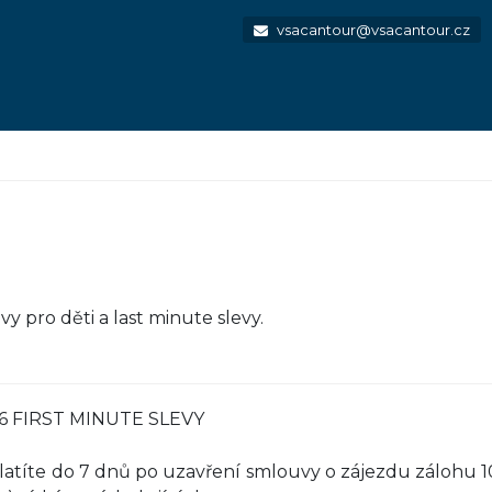
vsacantour@vsacantour.cz
y pro děti a last minute slevy.
2026 FIRST MINUTE SLEVY
aplatíte do 7 dnů po uzavření smlouvy o zájezdu zálohu 1