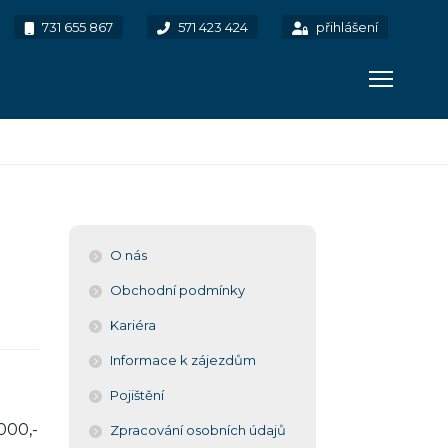
731 655 867
571 423 424
přihlášení
O nás
Obchodní podmínky
Kariéra
Informace k zájezdům
Pojištění
000,-
Zpracování osobních údajů