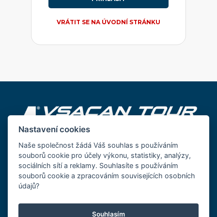
VRÁTIT SE NA ÚVODNÍ STRÁNKU
Nastavení cookies
Naše společnost žádá Váš souhlas s používáním
CK VSACAN TOUR s.r.o.
souborů cookie pro účely výkonu, statistiky, analýzy,
Dolní náměstí 344,
sociálních sítí a reklamy. Souhlasíte s používáním
755 01 Vsetín
souborů cookie a zpracováním souvisejících osobních
tel.:
571 423 424
údajů?
vsacantour@vsacantour.cz
Souhlasím