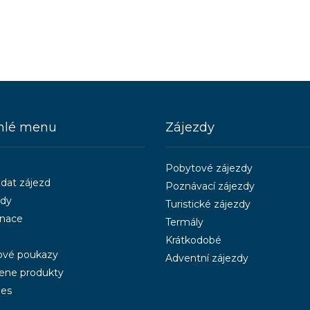
hlé menu
Zájezdy
Pobytové zájezdy
dat zájezd
Poznávací zájezdy
zdy
Turistické zájezdy
inace
Termály
Krátkodobé
ové poukazy
Adventní zájezdy
ene produkty
ies