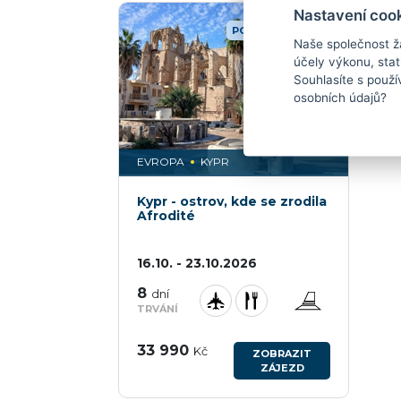
Nastavení coo
POZNÁVACÍ ZÁJEZD
Naše společnost ž
účely výkonu, stati
Souhlasíte s použ
osobních údajů?
EVROPA
KYPR
Kypr - ostrov, kde se zrodila
Afrodité
16.10. - 23.10.2026
8
dní
TRVÁNÍ
33 990
Kč
ZOBRAZIT
ZÁJEZD