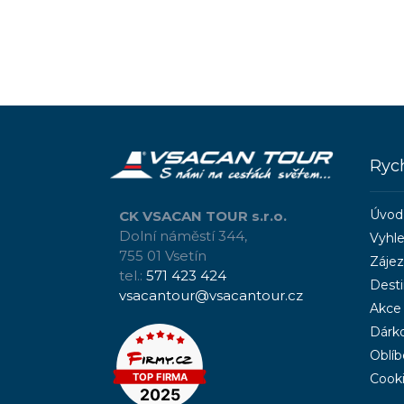
Ryc
Úvod
CK VSACAN TOUR s.r.o.
Dolní náměstí 344,
Vyhle
755 01 Vsetín
Záje
tel.:
571 423 424
Dest
vsacantour@vsacantour.cz
Akce
Dárk
Oblíb
Cook