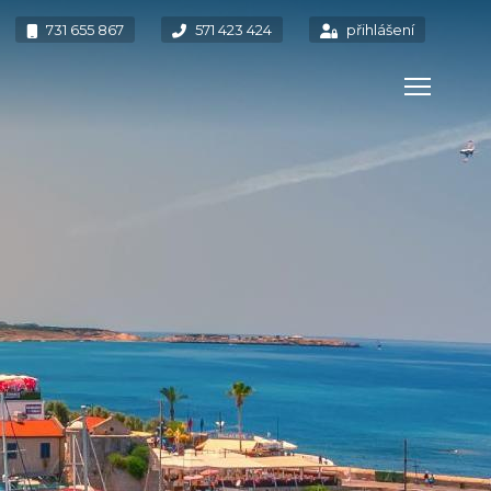
731 655 867
571 423 424
přihlášení