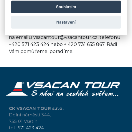
Nyní se můžete těšit na svou cestu, podařilo se
Souhlasím
Vám v pořádku vyplnit Objednávku na zájezd.
Pokud máte jakékoliv dotazy, pochybnosti,
Nastavení
chcete si ověřit, že vše je v pořádku a Vaše
rezervace je platná, kontaktujte naši kancelář
na emailu vsacantour@vsacantour.cz, telefonu
+420 571 423 424 nebo + 420 731 655 867.
Rádi
Vám pomůžeme, poradíme.
CK VSACAN TOUR s.r.o.
Dolní náměstí 344,
755 01 Vsetín
tel.:
571 423 424