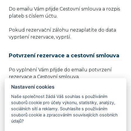
Do emailu Vám přijde Cestovní smlouva a rozpis
plateb s číslem účtu.
Pokud rezervační zálohu nezaplatíte do data
vypršení rezervace, vyprší.
Potvrzení rezervace a cestovní smlouva
Po vyplnění Vám přijde do emailu potvrzení
rezervace a Cestovní smlouva.
Nastavení cookies
Pokud nemáte možnost cestovní smlouvu
Naše společnost žádá Váš souhlas s používáním
vytisknout, podepsat, naskenovat a poslat
souborů cookie pro účely výkonu, statistiky, analýzy,
emailem zpět, nevadí. Jako souhlas stačí zaslat
sociálních sítí a reklamy. Souhlasíte s používáním
první platbu. Její zaplacení znamená, že se
souborů cookie a zpracováním souvisejících osobních
smlouvou souhlasíte a "podepisujete ji".
údajů?