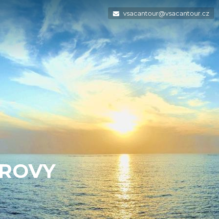
vsacantour@vsacantour.cz
TROVY