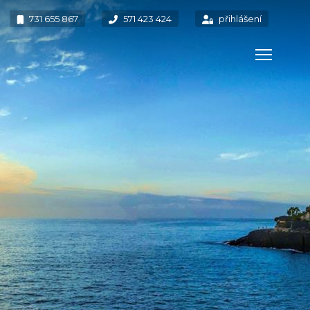
731 655 867
571 423 424
přihlášení