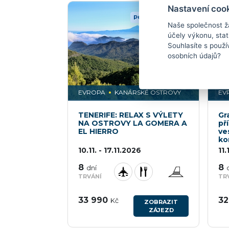
Nastavení coo
POBYTOVÝ ZÁJEZD
Naše společnost ž
NOVINKA
účely výkonu, stati
Souhlasíte s použ
osobních údajů?
EVROPA
KANÁRSKÉ OSTROVY
EV
TENERIFE: RELAX S VÝLETY
Gr
NA OSTROVY LA GOMERA A
př
EL HIERRO
ve
ko
10.11. - 17.11.2026
11.
8
8
dní
TRVÁNÍ
TR
33 990
32
Kč
ZOBRAZIT
ZÁJEZD