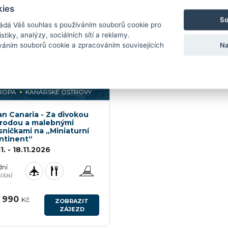
kies
POZNÁVACÍ ZÁJEZD
So
ádá Váš souhlas s používáním souborů cookie pro
stiky, analýzy, sociálních sítí a reklamy.
Na
íváním souborů cookie a zpracováním souvisejících
ROPA
KANÁRSKÉ OSTROVY
an Canaria - Za divokou
írodou a malebnými
sničkami na „Miniaturní
ntinent“
11. - 18.11.2026
dní
VÁNÍ
 990
Kč
ZOBRAZIT
ZÁJEZD