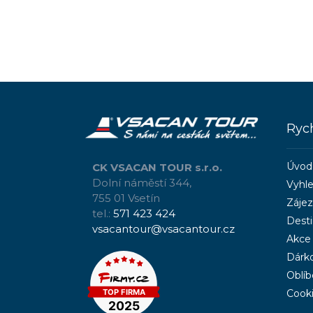
Ryc
Úvod
CK VSACAN TOUR s.r.o.
Dolní náměstí 344,
Vyhle
755 01 Vsetín
Záje
tel.:
571 423 424
Dest
vsacantour@vsacantour.cz
Akce
Dárk
Oblíb
Cook