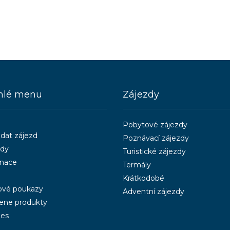
hlé menu
Zájezdy
Pobytové zájezdy
dat zájezd
Poznávací zájezdy
zdy
Turistické zájezdy
inace
Termály
Krátkodobé
ové poukazy
Adventní zájezdy
ene produkty
ies