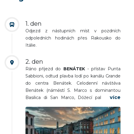
1. den
Odjezd z nástupních míst v pozdních
odpoledních hodinách přes Rakousko do
Itálie.
2. den
Ráno příjezd do
BENÁTEK
- přístav Punta
Sabbioni, odtud plavba lodí po kanálu Grande
do centra Benátek. Celodenní návštěva
Benátek (náměstí S. Marco s dominantou
Basilica di San Marco, Dóžecí palác, Most
nářků, možnost výjezdu výtahem na
Campanillu, zvonici sv. Marka nabízí úžasný
pohled na celé Benátky), přesun na výstavu
Bienále do Arsenalu. Po prohlídce první části
výstav bude i individuální volno např. k