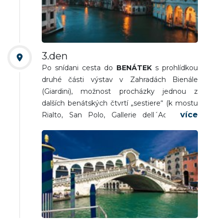
projížďce gondolou či vaporettem po Canalu
Grande. Ve večerních hodinách odplutí do
Punta Sabbioni. Odjezd na hotel. Nocleh.
3.den
Po snídani cesta do
BENÁTEK
s prohlídkou
druhé části výstav v Zahradách Bienále
(Giardini), možnost procházky jednou z
dalších benátských čtvrtí „sestiere“ (k mostu
Rialto, San Polo, Gallerie dell´Accademia,
Dorsoduro), osobní volno. Ve večerních
hodinách odjezd vaporettem opět do Punta
Sabbioni a autobusem zpět na ubytování.
Nocleh.