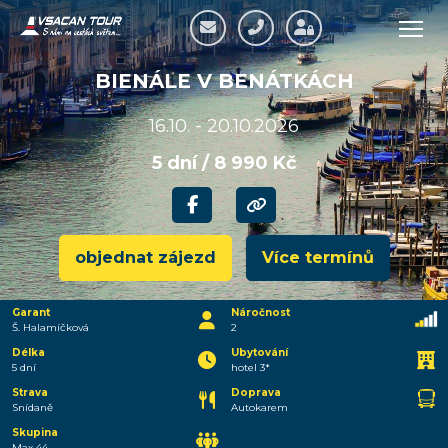
BIENÁLE V BENÁTKÁCH
16.10. - 20.10.2026
5 dní / 8 990 Kč
objednat zájezd
Více termínů
Garant
Náročnost
Š. Halamíčková
2
Délka
Ubytování
5 dní
hotel 3*
Strava
Doprava
Snídaně
Autokarem
Skupina
Max 44