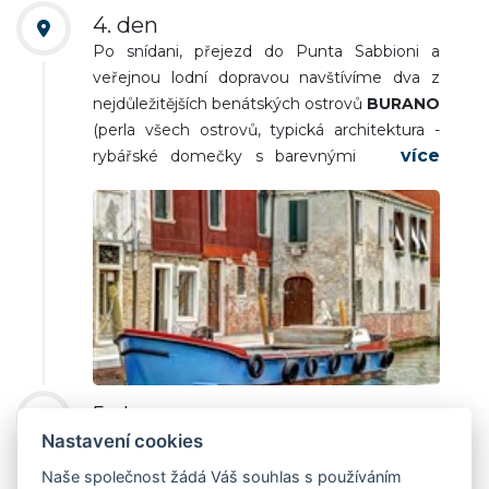
4. den
Po snídani, přejezd do Punta Sabbioni a
veřejnou lodní dopravou navštívíme dva z
nejdůležitějších benátských ostrovů
BURANO
(perla všech ostrovů, typická architektura -
rybářské domečky s barevnými fasádami,
krajkařské muzeum) a
MURANO
(ostrov
sklářů, kostel sv. Petra Mučedníka, Basilika St.
Maria e Donato s románskými prvky,
vzácnými mozaikami a kostmi draka). Návrat
lodní dopravou do Punta Sabbioni a
autobusem odjezd do ČR.
5. den
Nastavení cookies
Cesta přes Rakousko do ČR. Předpokládaný
příjezd do nástupních míst dopoledne.
Naše společnost žádá Váš souhlas s používáním