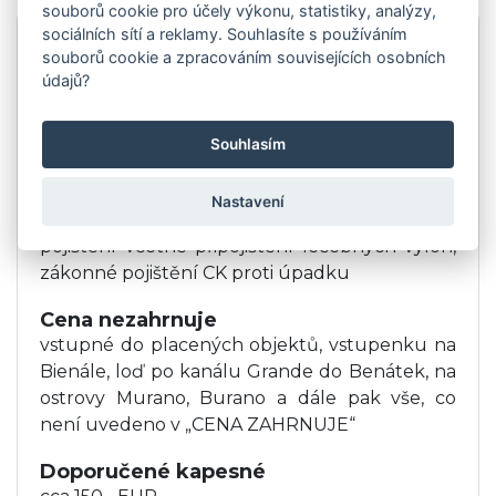
souborů cookie pro účely výkonu, statistiky, analýzy,
sociálních sítí a reklamy. Souhlasíte s používáním
Ubytování a strava
souborů cookie a zpracováním souvisejících osobních
Ubytování v hotelu (2lůžkové pokoje s
údajů?
příslušenstvím) se snídaní.
Cena zahrnuje
Souhlasím
Doprava zájezdovým autobusem, poplatky a
parkovné v zahraničí, 2x nocleh v Itálii, 2x
Nastavení
snídaně, průvodce, kompletní cestovní
pojištění včetně připojištění léčebných výloh,
zákonné pojištění CK proti úpadku
Cena nezahrnuje
vstupné do placených objektů, vstupenku na
Bienále, loď po kanálu Grande do Benátek, na
ostrovy Murano, Burano a dále pak vše, co
není uvedeno v „CENA ZAHRNUJE“
Doporučené kapesné