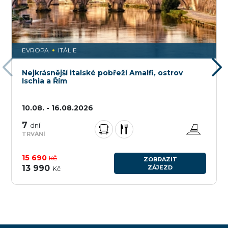
EVROPA
ITÁLIE
Nejkrásnější italské pobřeží Amalfi, ostrov
Ischia a Řím
10.08. - 16.08.2026
7
dní
TRVÁNÍ
15 690
KČ
ZOBRAZIT
13 990
ZÁJEZD
Kč