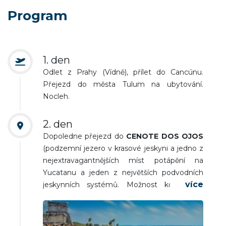
Program
1. den
Odlet z Prahy (Vídně), přílet do Cancúnu.
Přejezd do města Tulum na ubytování.
Nocleh.
2. den
Dopoledne přejezd do
CENOTE DOS OJOS
(podzemní jezero v krasové jeskyni a jedno z
nejextravagantnějších míst potápění na
Yucatanu a jeden z největších podvodních
jeskynních systémů. Možnost koupání a
šnorchlování).
TULUM
(pozůstatky jednoho z
posledních mayských měst postaveného v
13.-15. stol.) V odpoledních hodinách pobyt a