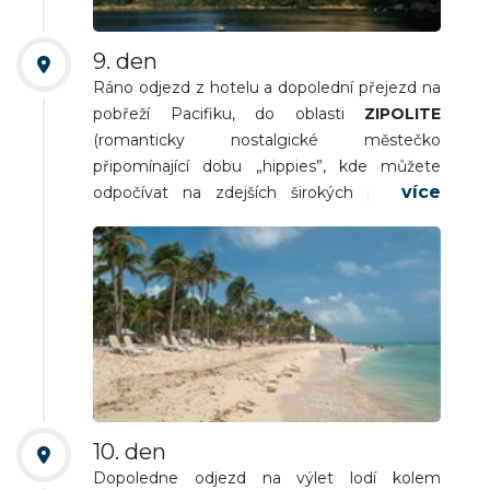
9. den
Ráno odjezd z hotelu a dopolední přejezd na
pobřeží Pacifiku, do oblasti
ZIPOLITE
(romanticky nostalgické městečko
připomínající dobu „hippies”, kde můžete
odpočívat na zdejších širokých plážích s
možností koupání i procházek). Nocleh.
10. den
Dopoledne odjezd na výlet lodí kolem