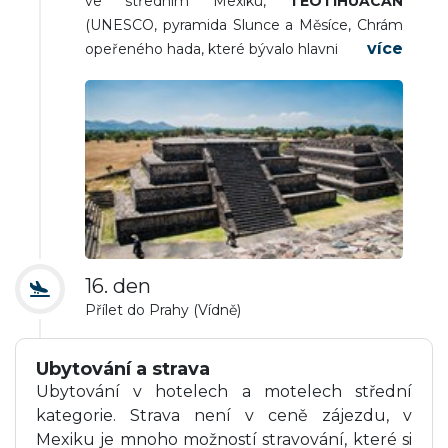
ve středním Mexiku,
TEOTIHUACÁN
(UNESCO, pyramida Slunce a Měsíce, Chrám
opeřeného hada, které bývalo hlavním sídlem
stejnojmenné civilizace). Odpoledne
pokračování prohlídky Mexico City. Večer
odlet zpět.
16. den
Přílet do Prahy (Vídně)
Ubytování a strava
Ubytování v hotelech a motelech střední
kategorie. Strava není v ceně zájezdu, v
Mexiku je mnoho možností stravování, které si