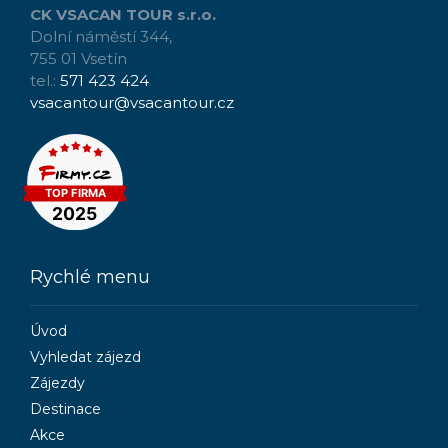
CK VSACAN TOUR s.r.o.
Dolní náměstí 344,
755 01 Vsetín
tel.:
571 423 424
vsacantour@vsacantour.cz
Rychlé menu
Úvod
Vyhledat zájezd
Zájezdy
Destinace
Akce