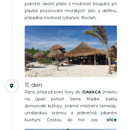
pobřeží, okolní pláže s možností koupání, při
plavbě pozorování mořských želv a delfínů,
případně možnost rybaření. Nocleh.
11. den
Ráno přejezd přes hory do
OAXACA
(město
na úpatí pohoří Sierra Madre, bašta
domorodé kultury, známé místními řemesly,
uměleckou scénou a jedinečně pikantní
kuchyní. Cestou do hor zastávky u
kávovníkových plantáží a na vyhlídkách na