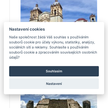
džunglí porostlé hory). Ubytování, nocleh.
Nastavení cookies
Naše společnost žádá Váš souhlas s používáním
souborů cookie pro účely výkonu, statistiky, analýzy,
sociálních sítí a reklamy. Souhlasíte s používáním
12. den
souborů cookie a zpracováním souvisejících osobních
Dopoledne prohlídka
MONTE ALBÁN
údajů?
(UNESCO. Tajuplné pohřebiště dávné
zapotecké kultury rozkládající se na vrcholu
Souhlasím
uměle zarovnané hory. Rituální město na
rozsáhlé ploše obklopené chrámy), pak
prohlídka palírny mexické pálenky mezcal s
Nastavení
možností ochutnávky. Návštěva
archeologického naleziště
MITLA
(hlavní
náboženské centrum zapotecké kultury,
jedinečně propracované vzory, které pokrývají