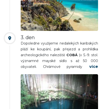
možnost koupání na bělostných plážích
Karibiku. Nocleh.
3. den
Dopoledne využijeme nedalekých karibských
pláží ke koupání, pak přejezd a prohlídka
archeologického naleziště
COBÁ
(v 5.-9. stol.
významné mayské sídlo s až 50 000
obyvateli. Chrámové pyramidy, stély,
historické silnice). Přejezd na ubytování do
oblasti Valladolidu. Nocleh.