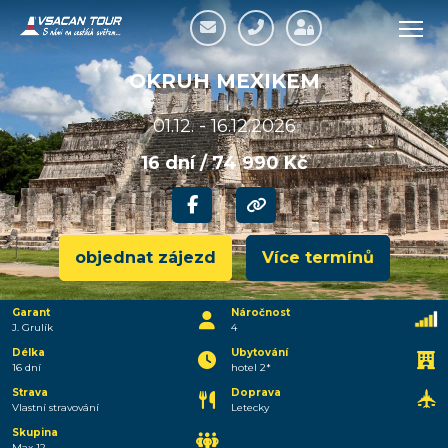
OKRUH MEXIKEM
01.12. - 16.12.2026
16 dní / 74 990 Kč
objednat zájezd
Více termínů
Garant
Náročnost
J. Grulík
4
Délka
Ubytování
16 dní
hotel 2*
Strava
Doprava
Vlastní stravování
Letecky
Skupina
Max 12