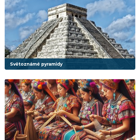
Světoznámé pyramidy