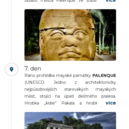
oblasti města Palenque ve státě Chiapas.
Nocleh.
7. den
Ráno prohlídka mayské památky
PALENQUE
(UNESCO. Jedno z architektonicky
nejpůsobivějších starověkých mayských
měst, stojící na úpatí deštného pralesa.
Hrobka „krále” Pakala a hrobka Rudé
královny, zbytky lázní a saun, hřiště na míčové
hry). Zastávka u vodopádů
AGUA AZUL
(nejslavnější mexické vodopády, soustava