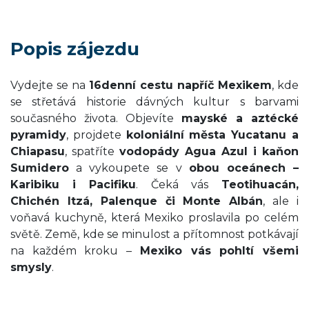
Popis zájezdu
Vydejte se na
16denní cestu napříč Mexikem
, kde
se střetává historie dávných kultur s barvami
současného života. Objevíte
mayské a aztécké
pyramidy
, projdete
koloniální města Yucatanu a
Chiapasu
, spatříte
vodopády Agua Azul i kaňon
Sumidero
a vykoupete se v
obou oceánech –
Karibiku i Pacifiku
. Čeká vás
Teotihuacán,
Chichén Itzá, Palenque či Monte Albán
, ale i
voňavá kuchyně, která Mexiko proslavila po celém
světě. Země, kde se minulost a přítomnost potkávají
na každém kroku –
Mexiko vás pohltí všemi
smysly
.