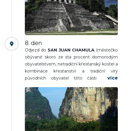
kaskád na krásně modře zbarvené řece v
chiapaských horách). Cesta do mayského
města
SAN CRISTOBAL DE LAS CASAS
(koloniální městečko na chiapaské vysočině v
nadmořských výškách kolem 2000 m n. m.).
Ubytování, nocleh.
8. den
Odjezd do
SAN JUAN CHAMULA
(městečko
obývané skoro ze sta procent domorodým
obyvatelstvem, netradiční křesťanský kostel a
kombinace křesťanství a tradiční víry
původních obyvatel této části Mexika).
Přejezd ke kaňonu
SUMIDERO
(jeden z
nejhlubších kaňonů ve Střední Americe, který
vznikl erozí řeky Grijalva, jeho svislé stěny
sahají až do výšky 1 000 metrů. Plavba lodí).
Přejezd na ubytování. Nocleh.