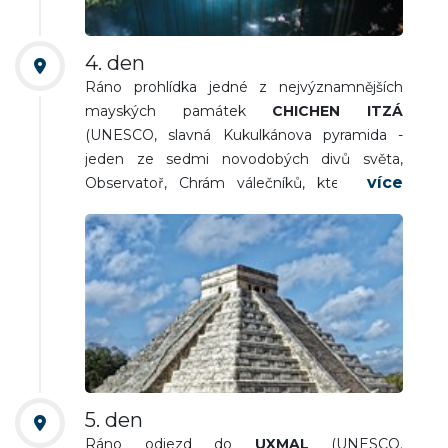
4. den
Ráno prohlídka jedné z nejvýznamnějších
mayských památek
CHICHEN ITZÁ
(UNESCO, slavná Kukulkánova pyramida -
jeden ze sedmi novodobých divů světa,
Observatoř, Chrám válečníků, který zdobí
přes 200 mohutných sloupů, studna
obětování). Odpoledne přejezd do města
IZAMAL
(„Žluté město“ a město tří kultur,
náboženské centrum Yucatanu se spoustou
památek, ráj fotografů). Přejezd na ubytování
do města Merida. Nocleh.
5. den
Ráno odjezd do
UXMAL
(UNESCO.