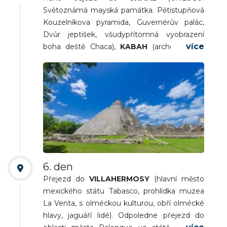
Světoznámá mayská památka. Pětistupňová
Kouzelníkova pyramida, Guvernérův palác,
Dvůr jeptišek, všudypřítomná vyobrazení
boha deště Chaca),
KABAH
(archeologické
naleziště s nejznámějším objektem „Palác
masek“, fasáda zdobená stovkami
kamenných masek). Přejezd na ubytování do
oblasti města Campeche. Nocleh.
6. den
Přejezd do
VILLAHERMOSY
(hlavní město
mexického státu Tabasco, prohlídka muzea
La Venta, s olméckou kulturou, obří olmécké
hlavy, jaguáří lidé). Odpoledne přejezd do