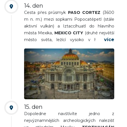
14. den
Cesta přes průsmyk
PASO CORTEZ
(3600
m n. m.) mezi sopkami Popocatépetl (stále
aktivní vulkán) a Iztaccíhuatl do hlavního
města Mexika,
MEXICO CITY
(druhé největší
město světa, ležící vysoko v horách v
nadmořské výšce 2000 m n. m. Prohlédnete
si hlavní náměstí (UNESCO), prezidentský
palác, aztéckou památku Templo Mayor a na
město pohlédnete z vyhlídkové terasy Torre
Latinoamericana, „mrakodrapu“,
nacházejícího se v bezprostřední blízkosti
historického centra). Nocleh.
15. den
Dopoledne navštívíte jedno z
nejvýznamnějších archeologických nalezišť