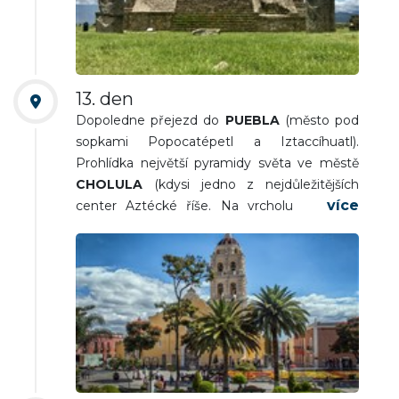
hrobky). Odpoledne
HIERVE DEL AGUA
(travertinové kaskády, které vytvářejí
neskutečné přírodní scenérie uprostřed hor).
Odjezd na ubytování, nocleh.
13. den
Dopoledne přejezd do
PUEBLA
(město pod
sopkami Popocatépetl a Iztaccíhuatl).
Prohlídka největší pyramidy světa ve městě
CHOLULA
(kdysi jedno z nejdůležitějších
center Aztécké říše. Na vrcholu pyramidy
nechali španělští dobyvatelé postavit kostel
na důkaz své převahy. V tunelu pyramidy jsou
patrné jednotlivé vrstvy, ze kterých se
monumentální stavba skládá). Pokračování
cesty na ubytování, nocleh.