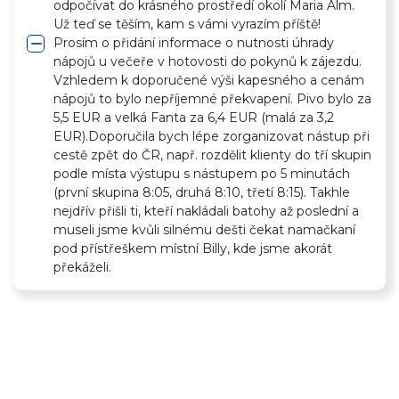
odpočívat do krásného prostředí okolí Maria Alm.
Už teď se těším, kam s vámi vyrazím příště!
remove
Prosím o přidání informace o nutnosti úhrady
nápojů u večeře v hotovosti do pokynů k zájezdu.
Vzhledem k doporučené výši kapesného a cenám
nápojů to bylo nepříjemné překvapení. Pivo bylo za
5,5 EUR a velká Fanta za 6,4 EUR (malá za 3,2
EUR).Doporučila bych lépe zorganizovat nástup při
cestě zpět do ČR, např. rozdělit klienty do tří skupin
podle místa výstupu s nástupem po 5 minutách
(první skupina 8:05, druhá 8:10, třetí 8:15). Takhle
nejdřív přišli ti, kteří nakládali batohy až poslední a
museli jsme kvůli silnému dešti čekat namačkaní
pod přístřeškem místní Billy, kde jsme akorát
překáželi.