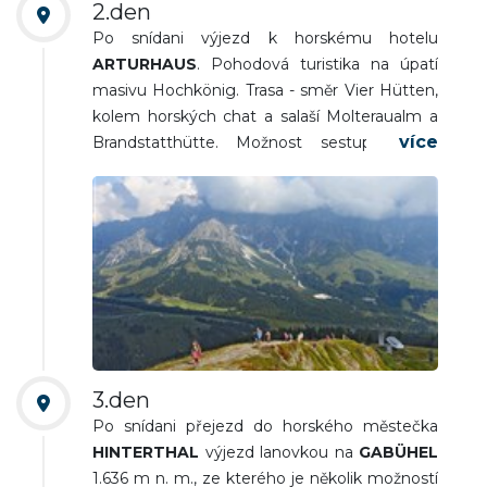
2.den
Po snídani výjezd k horskému hotelu
ARTURHAUS
. Pohodová turistika na úpatí
masivu Hochkönig. Trasa - směr Vier Hütten,
kolem horských chat a salaší Molteraualm a
Brandstatthütte. Možnost sestupu kratší
trasou k busu v části Mühlbach. Pokračování
túry po úpatí masívu Wetterrifll a následný
sestup k busu v části
DIENTNER SATTEL -
BIRGKARHAUS
- cca 9km/4hod/. Dle
časových možností výjezd lanovkou
HINTERMOOS
, výhledy na masív i vrchol
Hochkönig. Návrat na hotel. Večeře a nocleh.
3.den
Po snídani přejezd do horského městečka
HINTERTHAL
výjezd lanovkou na
GABÜHEL
1.636 m n. m., ze kterého je několik možností