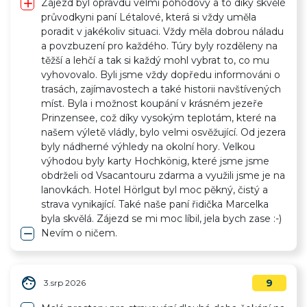
add
Zájezd byl opravdu velmi pohodový a to díky skvělé
průvodkyni paní Létalové, která si vždy uměla
poradit v jakékoliv situaci. Vždy měla dobrou náladu
a povzbuzení pro každého. Túry byly rozděleny na
těžší a lehčí a tak si každý mohl vybrat to, co mu
vyhovovalo. Byli jsme vždy dopředu informováni o
trasách, zajímavostech a také historii navštívených
míst. Byla i možnost koupání v krásném jezeře
Prinzensee, což díky vysokým teplotám, které na
našem výletě vládly, bylo velmi osvěžující. Od jezera
byly nádherné výhledy na okolní hory. Velkou
výhodou byly karty Hochkönig, které jsme jsme
obdrželi od Vsacantouru zdarma a využili jsme je na
lanovkách. Hotel Hörlgut byl moc pěkný, čistý a
strava vynikající. Také naše paní řidička Marcelka
byla skvělá. Zájezd se mi moc líbil, jela bych zase :-)
remove
Nevím o ničem.
face
9
3.srp 2026