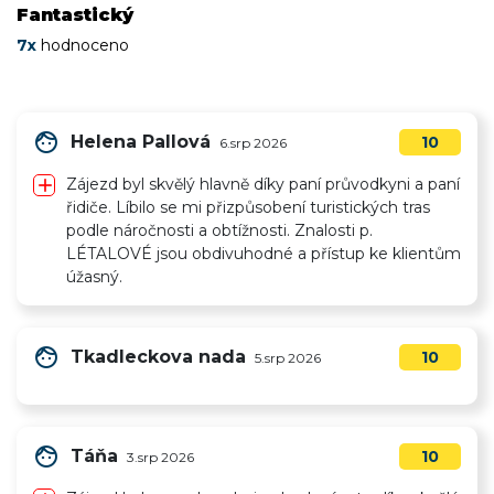
Fantastický
7x
hodnoceno
face
Helena Pallová
10
6.srp 2026
add
Zájezd byl skvělý hlavně díky paní průvodkyni a paní
řidiče. Líbilo se mi přizpůsobení turistických tras
podle náročnosti a obtížnosti. Znalosti p.
LÉTALOVÉ jsou obdivuhodné a přístup ke klientům
úžasný.
face
Tkadleckova nada
10
5.srp 2026
face
Táňa
10
3.srp 2026