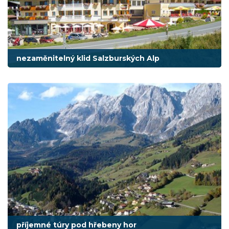
nezaměnitelný klid Salzburských Alp
příjemné túry pod hřebeny hor