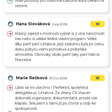
remove
Malé prostory pro stravování,dlouhá doba čekání na
večeře.
face
Hana Slováková
10
2.srp 2026
add
Krásný zájezd s možností vybrat si z více náročností
tras nebo si udělat klidně vlastní program. Velké
díky patří paní Létalové, jejíž zásluhou byla po celou
dobu pobytu velmi pohodová a přátelská
atmosféra. Obrovský obdiv patří taky paní řidičce
Marcelce.
face
Marie Rešková
10
30.čvc 2025
add
Líbilo se mi všechno ! Perfektní, spolehlivá
delegátka pí. Létalová. Ze strany CK Vsacan
dokonalá organizace, dokumentace, prostě vše
klapalo. Jela jsem s Vámi již po čtvrté a vždy ke
spokojenosti.