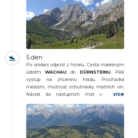
KLINGELBERGALM
a Dientalm k busu v části
DIENTER SATTEL
- cca 8 km/3,5 hod/.
Návrat do Maria Alm, osobní volno. Večeře a
nocleh.
5.den
Po snídani odjezd z hotelu. Cesta malebným
údolím
WACHAU
do
DÜRNSTEINU
. Pěší
výstup na zříceninu hradu. Procházka
městem, možnost ochutnávky místních vín.
Návrat do nástupních míst v nočních
hodinách.