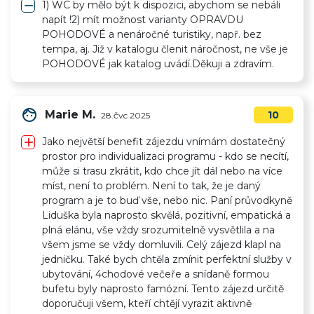
remove
1) WC by mělo být k dispozici, abychom se nebáli
napít !2) mít možnost varianty OPRAVDU
POHODOVÉ a nenáročné turistiky, např. bez
tempa, aj. Již v katalogu členit náročnost, ne vše je
POHODOVÉ jak katalog uvádí.Děkuji a zdravím.
face
Marie M.
10
28.čvc 2025
add
Jako největší benefit zájezdu vnímám dostatečný
prostor pro individualizaci programu - kdo se necítí,
může si trasu zkrátit, kdo chce jít dál nebo na více
míst, není to problém. Není to tak, že je daný
program a je to buď vše, nebo nic. Paní průvodkyně
Liduška byla naprosto skvělá, pozitivní, empatická a
plná elánu, vše vždy srozumitelně vysvětlila a na
všem jsme se vždy domluvili. Celý zájezd klapl na
jedničku. Také bych chtěla zmínit perfektní služby v
ubytování, 4chodové večeře a snídaně formou
bufetu byly naprosto famózní. Tento zájezd určitě
doporučuji všem, kteří chtějí vyrazit aktivně