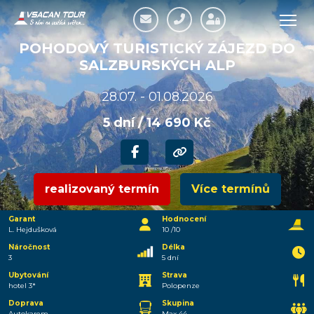
POHODOVÝ TURISTICKÝ ZÁJEZD DO
SALZBURSKÝCH ALP
28.07. - 01.08.2026
5 dní / 14 690 Kč
realizovaný termín
Více termínů
Garant
Hodnocení
L. Hejdušková
10 /10
Náročnost
Délka
3
5 dní
Ubytování
Strava
hotel 3*
Polopenze
Doprava
Skupina
Autokarem
Max 44