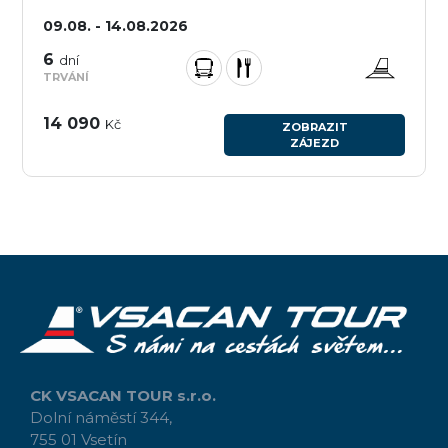
09.08. - 14.08.2026
6
dní
TRVÁNÍ
14 090
Kč
ZOBRAZIT
ZÁJEZD
CK VSACAN TOUR s.r.o.
Dolní náměstí 344,
755 01 Vsetín