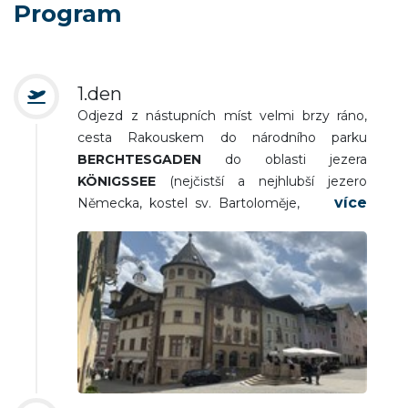
Program
1.den
Odjezd z nástupních míst velmi brzy ráno,
cesta Rakouskem do národního parku
BERCHTESGADEN
do oblasti jezera
KÖNIGSSEE
(nejčistší a nejhlubší jezero
Německa, kostel sv. Bartoloměje, dostupný
jen lodí, výhledy na Watzmann 2.713 m n. m..
Turistická vycházka v oblasti jezera). Odjezd
do oblasti Maria Alm, ubytování na hotelu.
Večeře a nocleh.