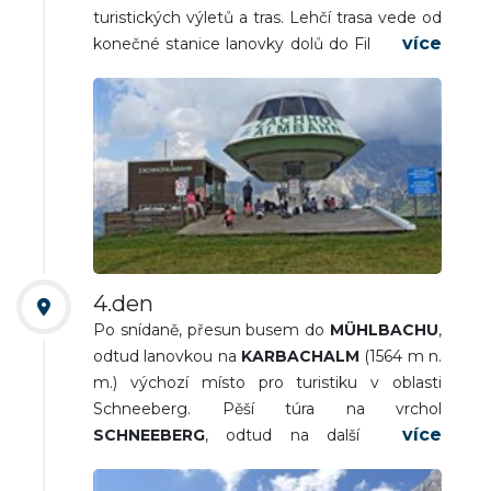
turistických výletů a tras. Lehčí trasa vede od
konečné stanice lanovky dolů do Filzensattel
- cca 4 km/2 hod/, náročnější přes
GRINNKÖPFL
dál na
MARBACHHÖHE
a
Eggeralm do Hintermoos - cca 12 km/4,5
hod/. Návrat do Maria Alm. Výjezd lanovkou
NATRUNBAHN
, procházka kolem jezera a
lanovkou zpět či pěší sestup horskou trasou
VIA ALPINE
do Maria Alm.Návrat do hotelu.
Večeře a nocleh.
4.den
Po snídaně, přesun busem do
MÜHLBACHU
,
odtud lanovkou na
KARBACHALM
(1564 m n.
m.) výchozí místo pro turistiku v oblasti
Schneeberg. Pěší túra na vrchol
SCHNEEBERG
, odtud na další vrcholek
SCHNEEBERGKREUZ
. Sestup trasou
Salzburger Almenweg kolem horské chaty