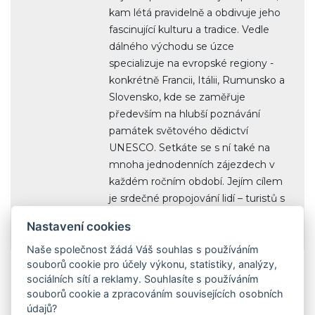
kam létá pravidelně a obdivuje jeho
fascinující kulturu a tradice. Vedle
dálného východu se úzce
specializuje na evropské regiony -
konkrétně Francii, Itálii, Rumunsko a
Slovensko, kde se zaměřuje
především na hlubší poznávání
památek světového dědictví
UNESCO. Setkáte se s ní také na
mnoha jednodenních zájezdech v
každém ročním období. Jejím cílem
je srdečné propojování lidí – turistů s
místními obyvateli i všech generací
Nastavení cookies
cestovatelů dohromady.
Naše společnost žádá Váš souhlas s používáním
souborů cookie pro účely výkonu, statistiky, analýzy,
sociálních sítí a reklamy. Souhlasíte s používáním
souborů cookie a zpracováním souvisejících osobních
údajů?