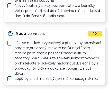
skanzen Stará Ľubovňa.
remove
Nevyvětratelný pokoj bez ventilátoru a ledničky.
Velmi pozdní příjezd do nástupního místa a dojezd
domů do Brna v 8 hodin ráno.
face
Naďa
10
20.srp 2025
add
Líbil se mi skvěle vytvořený a připravený poznávací
program,proložený relaxem na Dunajci.Jsem
ráda,že jsem mohla poznat úžasné kulturní
památky Spiše.Děkuji za zajištění komentovaných
prohlídek.které dokázaly nadchnout .Báječná byla
průvodkyně,řidička a dokonce i počasí. Za což
děkuji.
remove
Lepší by snad mohla být jen má kondice,jinak nic.