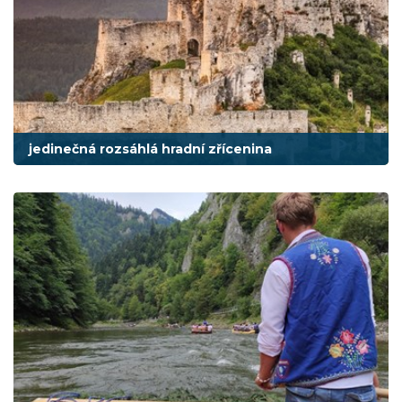
jedinečná rozsáhlá hradní zřícenina