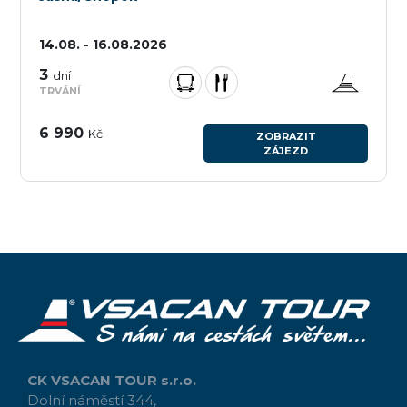
14.08. - 16.08.2026
3
dní
TRVÁNÍ
6 990
Kč
ZOBRAZIT
ZÁJEZD
CK VSACAN TOUR s.r.o.
Dolní náměstí 344,