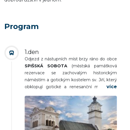
Program
1.den
Odjezd z nástupních míst brzy ráno do obce
SPIŠSKÁ SOBOTA
(městská památková
rezervace se zachovalým historickým
náměstím a gotickým kostelem sv. Jiří, který
obklopují gotické a renesanční měšťanské
domy).
KEŽMAROK
(bývalé královské spišské
město na důležité obchodní cestě, dnes
městská památková rezervace s bohatou
historií, dřevěný kostel Nejsvětější trojice
zapsaný do UNESCO, Evangelické lyceum s
unikátní knihovnou, radnice z 18. stol.,