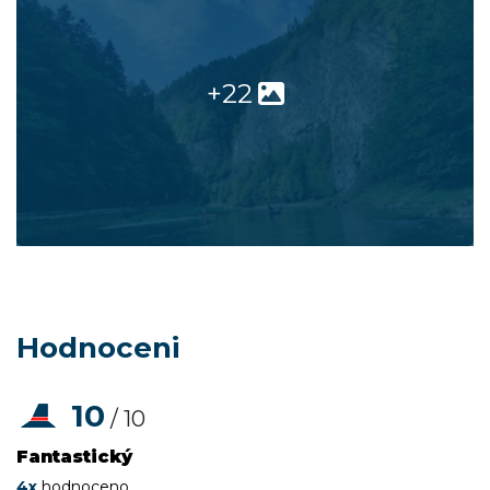
+22
Hodnoceni
10
/ 10
Fantastický
4x
hodnoceno