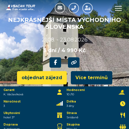
NEJKRÁSNĚJŠÍ MÍSTA VÝCHODNÍHO
SLOVENSKA
21.08. - 23.08.2026
3 dní / 4 990 Kč
objednat zájezd
Více termínů
Garant
Hodnocení
K. Václavíková
10 /10
Náročnost
Délka
3
3 dny
Ubytování
Strava
hotel 3*
Snídaně
Doprava
Skupina
Autokarem
Max 44