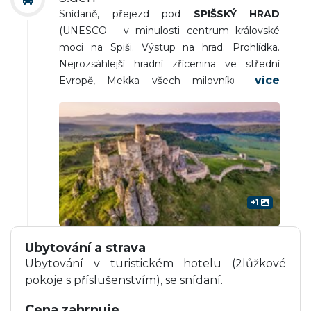
Snídaně, přejezd pod
SPIŠSKÝ HRAD
(UNESCO - v minulosti centrum královské
moci na Spiši. Výstup na hrad. Prohlídka.
Nejrozsáhlejší hradní zřícenina ve střední
Evropě, Mekka všech milovníků hradní
architektury).
SPIŠSKÁ KAPITULA
(UNESCO
- tzv. „slovenský Vatikán“, církevní městečko
obehnané hradbami se dvěma věžovitými
bránami s pozdně románskou katedrálou sv.
Martina s nejstarší románskou sochou na
Slovensku, renesančními a barokními
kanovnickými domy, prohlídka).
LEVOČA
+1
(UNESCO - jedno z nejkrásnějších měst na
Slovensku, gotický kostel svatého Jakuba s
Ubytování a strava
oltářem Mistra Pavla, renesanční radnice,
Ubytování v turistickém hotelu (2lůžkové
individuálně možno navštívit rekonstruovaný
pokoje s příslušenstvím), se snídaní.
klášter Minoritů s černým kostelem).
Odpoledne odjezd zpět do ČR. Návrat v
Cena zahrnuje