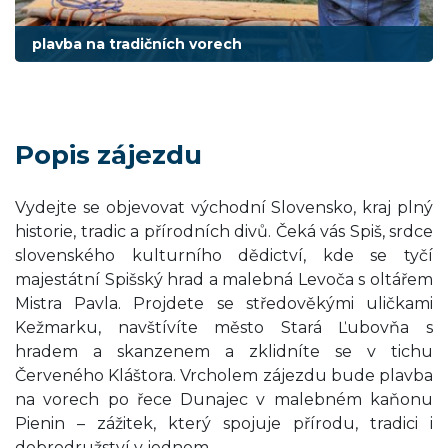
plavba na tradičních vorech
Popis zájezdu
Vydejte se objevovat východní Slovensko, kraj plný
historie, tradic a přírodních divů. Čeká vás Spiš, srdce
slovenského kulturního dědictví, kde se tyčí
majestátní Spišský hrad a malebná Levoča s oltářem
Mistra Pavla. Projdete se středověkými uličkami
Kežmarku, navštívíte město Stará Ľubovňa s
hradem a skanzenem a zklidníte se v tichu
Červeného Kláštora. Vrcholem zájezdu bude plavba
na vorech po řece Dunajec v malebném kaňonu
Pienin – zážitek, který spojuje přírodu, tradici i
dobrodružství v jednom.