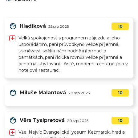
face
Hladíková
10
25.srp 2025
add
Velká spokojenost s programem zájezdu a jeho
uspořádáním, paní průvodkyně velice příjemná,
usměvavá, sdělila nám hodně informací o
památkách, paní řidička rovněž velice příjemná a
ochotná, ubytování - čisté, moderní a chutné jídlo v
hotelové restauraci.
face
Miluše Malantová
10
20.srp 2025
face
Věra Tyslpretová
10
20.srp 2025
add
Vše. Nejvíc Evangelické lyceum Kežmarok, hrad a