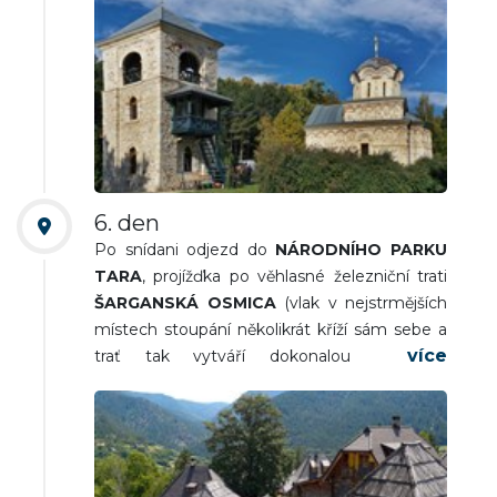
opevnění jihovýchodní Evropy),
MANASIJA
(prohlídka pravoslavného kláštera z 15. století
s působivými hradbami). Přejezd na
ubytování. Večeře a nocleh.
6. den
Po snídani odjezd do
NÁRODNÍHO PARKU
TARA
, projížďka po věhlasné železniční trati
ŠARGANSKÁ OSMICA
(vlak v nejstrmějších
místech stoupání několikrát kříží sám sebe a
trať tak vytváří dokonalou osmičku),
DRVENGRAD
(malebný skanzen z kultovního
balkánského filmu Emira Kusturici „Život je
zázrak”). Odpoledne
KADINJAČA
(velkolepý
pamětní komplex padlým partyzánům) a v
podvečer zastávka v městečku
UŽICE