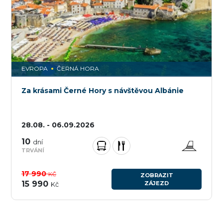
EVROPA
ČERNÁ HORA
Za krásami Černé Hory s návštěvou Albánie
28.08. - 06.09.2026
10
dní
TRVÁNÍ
17 990
KČ
ZOBRAZIT
15 990
ZÁJEZD
Kč