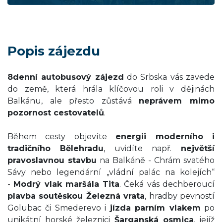
Popis zájezdu
8denní autobusový zájezd
do Srbska vás zavede
do země, která hrála klíčovou roli v dějinách
Balkánu, ale přesto zůstává
neprávem mimo
pozornost cestovatelů
.
Během cesty objevíte
energii moderního i
tradičního Bělehradu
, uvidíte např.
největší
pravoslavnou stavbu
na Balkáně - Chrám svatého
Sávy nebo legendární „vládní palác na kolejích“
-
Modrý vlak maršála Tita
. Čeká vás dechberoucí
plavba soutěskou Železná vrata
, hradby pevností
Golubac či Smederevo i
jízda parním vlakem
po
unikátní horské železnici
Šarganská osmica
, jejíž