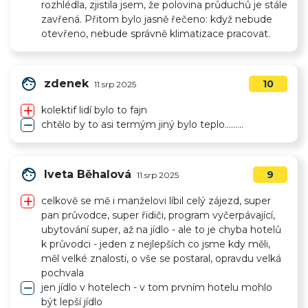
rozhlédla, zjistila jsem, že polovina průduchů je stále
zavřená. Přitom bylo jasně řečeno: když nebude
otevřeno, nebude správně klimatizace pracovat.
face
zdenek
10
11.srp 2025
add
kolektif lidí bylo to fajn
remove
chtělo by to asi termým jiný bylo teplo.........
face
Iveta Běhalová
9
11.srp 2025
add
celkově se mě i manželovi líbil celý zájezd, super
pan průvodce, super řidiči, program vyčerpávající,
ubytování super, až na jídlo - ale to je chyba hotelů
k průvodci - jeden z nejlepších co jsme kdy měli,
měl velké znalosti, o vše se postaral, opravdu velká
pochvala
remove
jen jídlo v hotelech - v tom prvním hotelu mohlo
být lepší jídlo