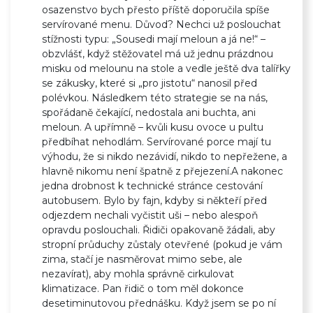
osazenstvo bych přesto příště doporučila spíše
servírované menu. Důvod? Nechci už poslouchat
stížnosti typu: „Sousedi mají meloun a já ne!“ –
obzvlášť, když stěžovatel má už jednu prázdnou
misku od melounu na stole a vedle ještě dva talířky
se zákusky, které si „pro jistotu“ nanosil před
polévkou. Následkem této strategie se na nás,
spořádaně čekající, nedostala ani buchta, ani
meloun. A upřímně – kvůli kusu ovoce u pultu
předbíhat nehodlám. Servírované porce mají tu
výhodu, že si nikdo nezávidí, nikdo to nepřežene, a
hlavně nikomu není špatně z přejezení.A nakonec
jedna drobnost k technické stránce cestování
autobusem. Bylo by fajn, kdyby si někteří před
odjezdem nechali vyčistit uši – nebo alespoň
opravdu poslouchali. Řidiči opakovaně žádali, aby
stropní průduchy zůstaly otevřené (pokud je vám
zima, stačí je nasměrovat mimo sebe, ale
nezavírat), aby mohla správně cirkulovat
klimatizace. Pan řidič o tom měl dokonce
desetiminutovou přednášku. Když jsem se po ní