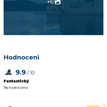
+6
Hodnoceni
9.9
/ 10
Fantastický
7x
hodnoceno