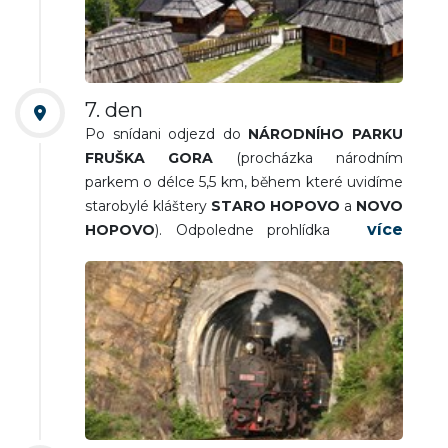
(včetně zastávky u ikonického hotelu
Zlatibor). Návrat na ubytování. Večeře a
nocleh.
7. den
Po snídani odjezd do
NÁRODNÍHO PARKU
FRUŠKA GORA
(procházka národním
parkem o délce 5,5 km, během které uvidíme
starobylé kláštery
STARO HOPOVO
a
NOVO
HOPOVO
). Odpoledne prohlídka druhého
největšího města Srbska a věčně pulzujícího
NOVÉHO SADU
(pevnost Petrovaradin,
historické centrum města s náměstím
Svobody). Odjezd zpět do ČR.