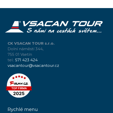
CK VSACAN TOUR s.r.o.
Dolní náměstí 344,
755 01 Vsetín
tel.:
571 423 424
vsacantour@vsacantour.cz
Rychlé menu