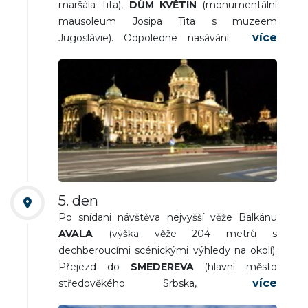
maršála Tita),
DŮM KVĚTIN
(monumentální
mausoleum Josipa Tita s muzeem
Jugoslávie). Odpoledne nasávání unikátní
atmosféry brutalistního
NOVÉHO
BĚLEHRADU
a večer návštěva bohémské
čtvrti
ZEMUN
. Návrat na ubytování. Večeře a
nocleh.
5. den
Po snídani návštěva nejvyšší věže Balkánu
AVALA
(výška věže 204 metrů s
dechberoucími scénickými výhledy na okolí).
Přejezd do
SMEDEREVA
(hlavní město
středověkého Srbska, prohlídka
trojúhelníkové pevnosti s jedním z největších