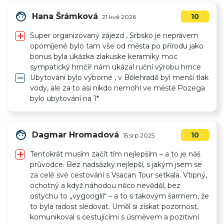
face
Hana Šrámková
10
21.kvě 2026
add
Super organizovaný zájezd , Srbsko je neprávem
opomíjené bylo tam vše od města po přírodu jako
bonus byla ukázka zlakuske keramiky moc
sympatický hrnčíř nám ukázal ruční výrobu hrnce
remove
Ubytování bylo výborné , v Bělehradě byl menší tlak
vody, ale za to asi nikdo nemohl ve městě Pozega
bylo ubytování na 1*
face
Dagmar Hromadová
10
15.srp 2025
add
Tentokrát musím začít tím nejlepším – a to je náš
průvodce. Bez nadsázky nejlepší, s jakým jsem se
za celé své cestování s Vsacan Tour setkala. Vtipný,
ochotný a když náhodou něco nevěděl, bez
ostychu to „vygooglil“ – a to s takovým šarmem, že
to byla radost sledovat. Uměl si získat pozornost,
komunikoval s cestujícími s úsměvem a pozitivní