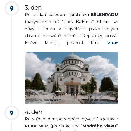
3. den
Po snídani celodenní prohlídka
BĚLEHRADU
(nazývaného též “Paříž Balkánu”, Chrám sv.
Sávy - jeden z největších pravoslavných
chrámů na světě, náměstí Republiky, bulvár
Kněze Mihajla, pevnost Kalemegdan,
moderní promenáda kolem řeky Sávy).
Návrat na ubytování. Večeře a nocleh.
4. den
Po snídani den po stopách bývalé Jugoslávie
PLAVI VOZ
(prohlídka tzv. “
Modrého vlaku
”