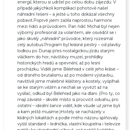
energií, kterou si udržel po celou dobu zájezdu. V
případě jakýchkoli komplikací pohotově našel
náhradní řešení – a ještě u toho dokázal všechny
pobavit.Poprvé jsem zažila naprostou harmonii
mezi řidiči a průvodcem. Pan řidič Michal byl nejen
výborný profesionál za volantem, ale osvědčil se i
jako skvělý „náhradní“ průvodce, který rozesmál
celý autobus.Program byl krásně pestrý – od plavby
loďkou po Dunaji přes nostalgickou jízdu starým
vláčkem do hor, návštěvy muzeí, prohlídky
historických hradů a opevnění, až po lesní
procházku. Viděli jsme Bělehrad v celé jeho kráse –
od drsného brutalismu až po moderní výstavbu,
navštívili jsme malebné kláštery a kostely, vyšplhali
se ke starým věžím a nechali se vyvézt až na
vysílač, odkud byl Bělehrad jako na dlani. (Pro ty, co
mají závratě – skvělé místo si procvičit odvahu, pro
ostatní – ideální šance vidět, kde všude už jsme byli
a kam ještě musíme.)Hotely se nacházely v
klidných lokalitách a podle mého názoru splňovaly
vyšší standard – lednička, vlastní koupelna i televize