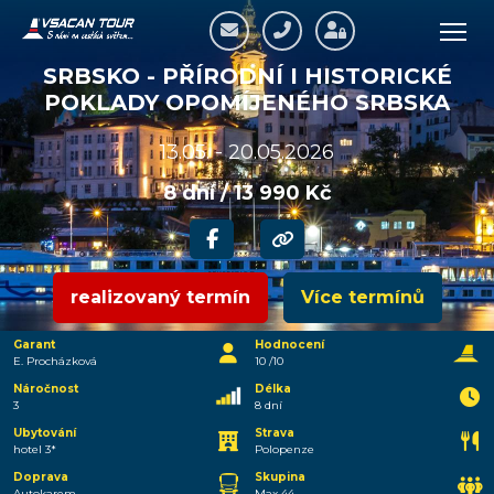
SRBSKO - PŘÍRODNÍ I HISTORICKÉ
POKLADY OPOMÍJENÉHO SRBSKA
13.05. - 20.05.2026
8 dní / 13 990 Kč
realizovaný termín
Více termínů
Garant
Hodnocení
E. Procházková
10 /10
Náročnost
Délka
3
8 dní
Ubytování
Strava
hotel 3*
Polopenze
Doprava
Skupina
Autokarem
Max 44