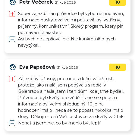
face
Petr Večerek
10
21.kvě 2026
add
Super zájezd. Pan průvodce byl výborně připraven,
informace poskytoval velmi poutavě, byl vstřícný,
příjemný, komunikativní. Skvělý program, který plnil
poznávací charakter.
remove
Asi bych nezlepšoval nic. Nic konkrétního bych
nevytýkal.
face
Eva Papežová
10
21.kvě 2026
add
Zájezd byl úžasný, pro mne srdeční záležitost,
protože jako malá jsem pobývala s rodiči v
Bělehradě a našla jsem i ten dům, kde jsme bydleli.
Průvodce byl skvělý, dozvěděli jsme se spoustu
informací a byl velmi ohleduplný. 10 je na
hodnocení málo , nedá se to popsat několika málo
slovy. Děkuji mu a i Vaší cestovce za skvělý zážitek
remove
Nenašla jsem nic, co by mohlo být lepší