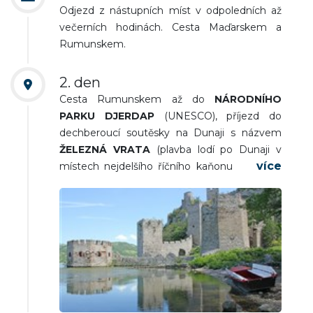
Odjezd z nástupních míst v odpoledních až
večerních hodinách. Cesta Maďarskem a
Rumunskem.
2. den
Cesta Rumunskem až do
NÁRODNÍHO
PARKU DJERDAP
(UNESCO), příjezd do
dechberoucí soutěsky na Dunaji s názvem
ŽELEZNÁ VRATA
(plavba lodí po Dunaji v
místech nejdelšího říčního kaňonu Evropy s
impozantními stěnami). Odpoledne prohlídka
monumentální pevnosti
GOLUBAC
(pevnost
na srbském břehu Dunaje s 10 věžemi).
Přejezd na ubytování. Večeře a nocleh.