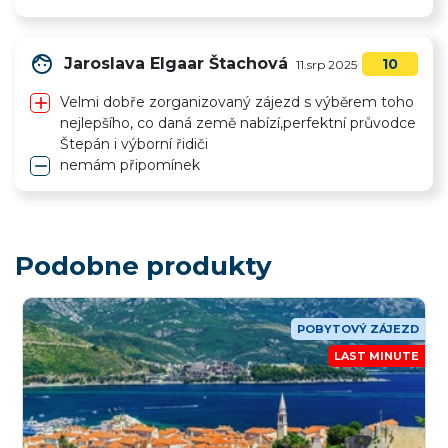
face
Jaroslava Elgaar Štachová
10
11.srp 2025
add
Velmi dobře zorganizovaný zájezd s výběrem toho
nejlepšího, co daná země nabízí,perfektní průvodce
Štepán i výborní řidiči
remove
nemám připomínek
Podobne produkty
POBYTOVÝ ZÁJEZD
LAST MINUTE