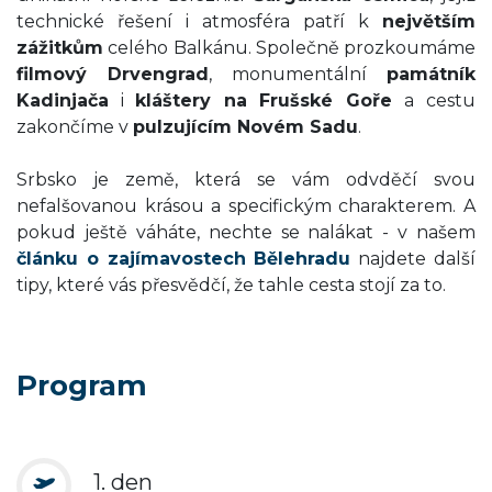
technické řešení i atmosféra patří k
největším
zážitkům
celého Balkánu. Společně prozkoumáme
filmový Drvengrad
, monumentální
památník
Kadinjača
i
kláštery na Frušské Goře
a cestu
zakončíme v
pulzujícím Novém Sadu
.
Srbsko je země, která se vám odvděčí svou
nefalšovanou krásou a specifickým charakterem. A
pokud ještě váháte, nechte se nalákat - v našem
článku o zajímavostech Bělehradu
najdete další
tipy, které vás přesvědčí, že tahle cesta stojí za to.
Program
1. den