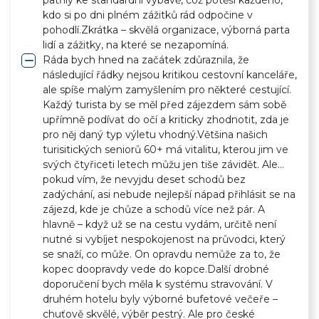
patřily ke standardní výbavě, což potěší každého,
kdo si po dni plném zážitků rád odpočine v
pohodlí.Zkrátka – skvělá organizace, výborná parta
lidí a zážitky, na které se nezapomíná.
remove
Ráda bych hned na začátek zdůraznila, že
následující řádky nejsou kritikou cestovní kanceláře,
ale spíše malým zamyšlením pro některé cestující.
Každý turista by se měl před zájezdem sám sobě
upřímně podívat do očí a kriticky zhodnotit, zda je
pro něj daný typ výletu vhodný.Většina našich
turisitických seniorů 60+ má vitalitu, kterou jim ve
svých čtyřiceti letech můžu jen tiše závidět. Ale…
pokud vím, že nevyjdu deset schodů bez
zadýchání, asi nebude nejlepší nápad přihlásit se na
zájezd, kde je chůze a schodů více než pár. A
hlavně – když už se na cestu vydám, určitě není
nutné si vybíjet nespokojenost na průvodci, který
se snaží, co může. On opravdu nemůže za to, že
kopec doopravdy vede do kopce.Další drobné
doporučení bych měla k systému stravování. V
druhém hotelu byly výborné bufetové večeře –
chuťově skvělé, výběr pestrý. Ale pro české