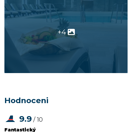
+4
Hodnoceni
9.9
/ 10
Fantastický