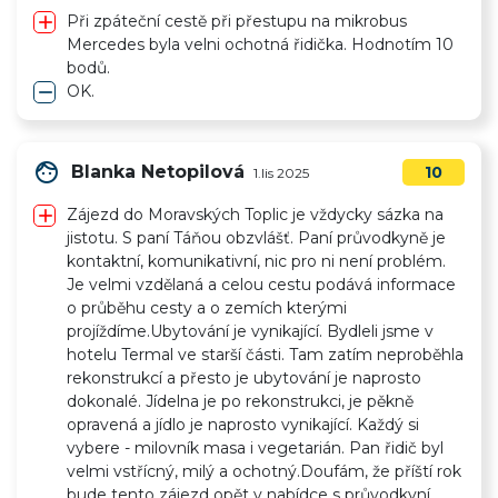
add
Při zpáteční cestě při přestupu na mikrobus
Mercedes byla velni ochotná řidička. Hodnotím 10
bodů.
remove
OK.
face
Blanka Netopilová
10
1.lis 2025
add
Zájezd do Moravských Toplic je vždycky sázka na
jistotu. S paní Táňou obzvlášť. Paní průvodkyně je
kontaktní, komunikativní, nic pro ni není problém.
Je velmi vzdělaná a celou cestu podává informace
o průběhu cesty a o zemích kterými
projíždíme.Ubytování je vynikající. Bydleli jsme v
hotelu Termal ve starší části. Tam zatím neproběhla
rekonstrukcí a přesto je ubytování je naprosto
dokonalé. Jídelna je po rekonstrukci, je pěkně
opravená a jídlo je naprosto vynikající. Každý si
vybere - milovník masa i vegetarián. Pan řidič byl
velmi vstřícný, milý a ochotný.Doufám, že příští rok
bude tento zájezd opět v nabídce s průvodkyní