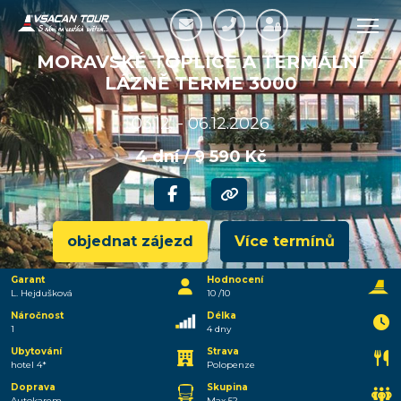
MORAVSKÉ TOPLICE A TERMÁLNÍ
LÁZNĚ TERME 3000
03.12. - 06.12.2026
4 dní / 9 590 Kč
objednat zájezd
Více termínů
Garant
Hodnocení
L. Hejdušková
10 /10
Náročnost
Délka
1
4 dny
Ubytování
Strava
hotel 4*
Polopenze
Doprava
Skupina
Autokarem
Max 52