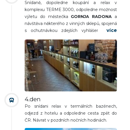
Snídaně, dopoledne koupání a relax v
komplexu TERME 3000, odpoledne možnost
výletu do městečka
GORNJA RADONA
a
návštěva některého z vinných sklepů, spojená
s ochutnávkou zdejších vyhlášených vín.
Večeře a nocleh.
4.den
Po snídani relax v termálních bazénech,
odjezd z hotelu a odpoledne cesta zpět do
ČR. Návrat v pozdních nočních hodinách.