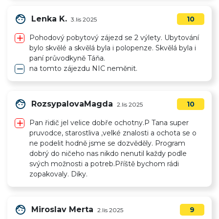
face
Lenka K.
10
3.lis 2025
add
Pohodový pobytový zájezd se 2 výlety. Ubytování
bylo skvělé a skvělá byla i polopenze. Skvělá byla i
paní průvodkyně Táňa.
remove
na tomto zájezdu NIC neměnit.
face
RozsypalovaMagda
10
2.lis 2025
add
Pan řidič jel velice dobře ochotny.P Tana super
pruvodce, starostliva ,velké znalosti a ochota se o
ne podelit hodně jsme se dozvěděly. Program
dobrý do ničeho nas nikdo nenutil každy podle
svých možnosti a potreb.Příště bychom rádi
zopakovaly. Diky.
face
Miroslav Merta
9
2.lis 2025