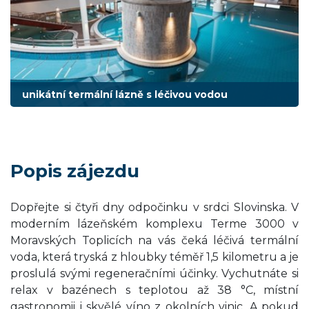
unikátní termální lázně s léčivou vodou
Popis zájezdu
Dopřejte si čtyři dny odpočinku v srdci Slovinska. V
moderním lázeňském komplexu Terme 3000 v
Moravských Toplicích na vás čeká léčivá termální
voda, která tryská z hloubky téměř 1,5 kilometru a je
proslulá svými regeneračními účinky. Vychutnáte si
relax v bazénech s teplotou až 38 °C, místní
gastronomii i skvělé víno z okolních vinic. A pokud