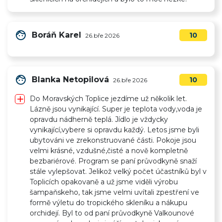
face
Boráň Karel
10
26.bře 2026
face
Blanka Netopilová
10
26.bře 2026
add
Do Moravských Toplice jezdíme už několik let.
Lázně jsou vynikající. Super je teplota vody,voda je
opravdu nádherně teplá. Jídlo je vždycky
vynikající,vybere si opravdu každý. Letos jsme byli
ubytováni ve zrekonstruované části. Pokoje jsou
velmi krásné, vzdušné,čisté a nově kompletně
bezbariérové. Program se paní průvodkyně snaží
stále vylepšovat. Jelikož velký počet účastníků byl v
Toplicích opakovaně a už jsme viděli výrobu
šampaňskeho, tak jsme velmi uvítali zpestření ve
formě výletu do tropického skleníku a nákupu
orchidejí. Byl to od paní průvodkyně Valkounové