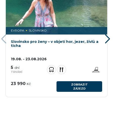
EVROPA
SLOVINSKO
Slovinsko pro ženy – v objetí hor, jezer, živlů a
ticha
19.08. - 23.08.2026
5
dní
TRVÁNÍ
23 990
Kč
ZOBRAZIT
ZÁJEZD