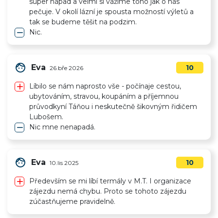
super nápad a velmi si vážíme toho jak o nás
pečuje. V okolí lázní je spousta možností výletů a
tak se budeme těšit na podzim.
remove
Nic.
face
Eva
10
26.bře 2026
add
Líbilo se nám naprosto vše - počínaje cestou,
ubytováním, stravou, koupáním a příjemnou
průvodkyní Táňou i neskutečně šikovným řidičem
Lubošem.
remove
Nic mne nenapadá.
face
Eva
10
10.lis 2025
add
Především se mi líbí termály v M.T. I organizace
zájezdu nemá chybu. Proto se tohoto zájezdu
zúčastňujeme pravidelně.