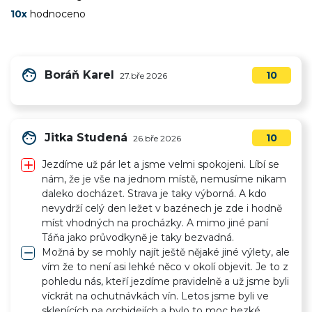
10x
hodnoceno
face
Boráň Karel
10
27.bře 2026
face
Jitka Studená
10
26.bře 2026
add
Jezdíme už pár let a jsme velmi spokojeni. Líbí se
nám, že je vše na jednom místě, nemusíme nikam
daleko docházet. Strava je taky výborná. A kdo
nevydrží celý den ležet v bazénech je zde i hodně
míst vhodných na procházky. A mimo jiné paní
Táňa jako průvodkyně je taky bezvadná.
remove
Možná by se mohly najít ještě nějaké jiné výlety, ale
vím že to není asi lehké něco v okolí objevit. Je to z
pohledu nás, kteří jezdíme pravidelně a už jsme byli
víckrát na ochutnávkách vín. Letos jsme byli ve
sklenících na orchidejích a bylo to moc hezké.