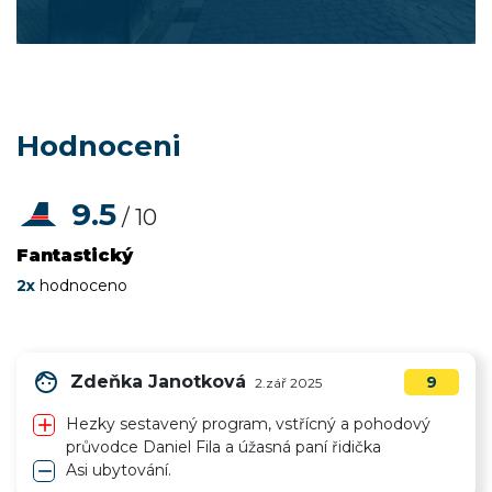
Hodnoceni
9.5
/ 10
Fantastický
2x
hodnoceno
face
Zdeňka Janotková
9
2.zář 2025
add
Hezky sestavený program, vstřícný a pohodový
průvodce Daniel Fila a úžasná paní řidička
remove
Asi ubytování.