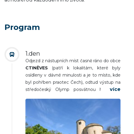
Program
1.den
Odjezd z nástupních míst časně ráno do obce
CTINĚVES
(patří k lokalitám, které byly
osídleny v dávné minulosti a je to místo, kde
byl pohřben praotec Čech), odtud výstup na
středočeský Olymp posvátnou horu
ŘÍP
(jeden z nejvýznamnějších symbolů a míst
naší historie, na kterou by měl vystoupit
každý Čech a kde se nachází nejznámější
románská památka, rotunda sv. Jiří a sv.
Vojtěcha), odpoledne
ROUDNICE n. L.
(centrum Podřipska. Prohlídka historického