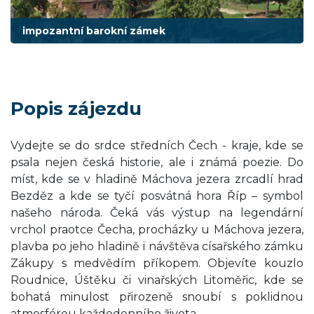
impozantní barokní zámek
Popis zájezdu
Vydejte se do srdce středních Čech - kraje, kde se
psala nejen česká historie, ale i známá poezie. Do
míst, kde se v hladině Máchova jezera zrcadlí hrad
Bezděz a kde se tyčí posvátná hora Říp – symbol
našeho národa. Čeká vás výstup na legendární
vrchol praotce Čecha, procházky u Máchova jezera,
plavba po jeho hladině i návštěva císařského zámku
Zákupy s medvědím příkopem. Objevíte kouzlo
Roudnice, Úštěku či vinařských Litoměřic, kde se
bohatá minulost přirozeně snoubí s poklidnou
atmosférou každodenního života.