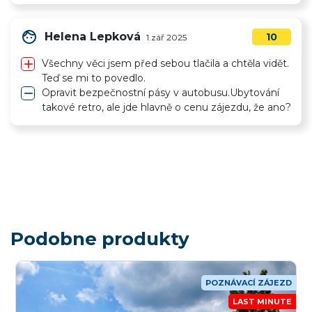
face
Helena Lepková
10
1.zář 2025
add
Všechny věci jsem před sebou tlačila a chtěla vidět.
Teď se mi to povedlo.
remove
Opravit bezpečnostní pásy v autobusu.Ubytování
takové retro, ale jde hlavně o cenu zájezdu, že ano?
Podobne produkty
POZNÁVACÍ ZÁJEZD
LAST MINUTE