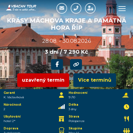
KRÁSY MÁCHOVA KRAJE A PAMÁTNÁ
HORA ŘÍP
28.08. - 30.08.2026
3 dní / 7 290 Kč
uzavřený termín
Více termínů
Garant
Hodnocení
K. Václavíková
9 /10
Náročnost
Délka
2
3 dny
Ubytování
Strava
hotel 2*
Polopenze
Doprava
Skupina
Autokarem
Max 44