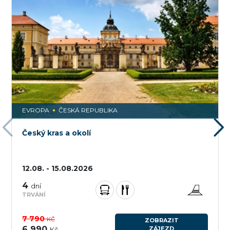
EVROPA
ČESKÁ REPUBLIKA
Český kras a okolí
12.08. - 15.08.2026
4
dní
TRVÁNÍ
7 790
KČ
ZOBRAZIT
6 990
ZÁJEZD
Kč