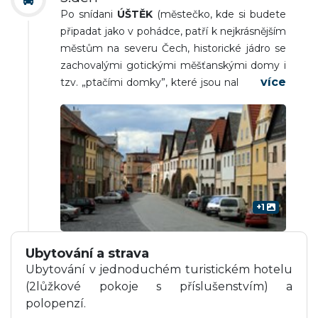
Po snídani
ÚŠTĚK
(městečko, kde si budete
letní rezidence rakouského císaře a
připadat jako v pohádce, patří k nejkrásnějším
posledního korunovaného českého krále
městům na severu Čech, historické jádro se
Ferdinanda, hradní příkop s medvědem,
zachovalými gotickými měšťanskými domy i
anglický park, prohlídka), odpoledne návštěva
tzv. „ptačími domky”, které jsou nalepené na
historického města
ČESKÁ LÍPA
(renesanční
skále jako ptačí hnízda).
LITOMĚŘICE
(kdysi
náměstí, Augustiniánský klášter, místo, kde
významné královské město, centrum
se nacházela i latinská škola a sám Valdštejn
českého vinařství s malebným historickým
počítal s velkým množstvím chovanců,
centrem. Mírové náměstí s renesančními
zřícenina vodního hradu Lipý). Odjezd na
domy, dům U černého orla, Biskupská
hotel. Večeře a nocleh.
rezidence), odpoledne odjezd zpět na
Moravu. Návrat do nástupních míst v
+1
pozdních večerních až nočních hodinách.
Ubytování a strava
Ubytování v jednoduchém turistickém hotelu
(2lůžkové pokoje s příslušenstvím) a
polopenzí.