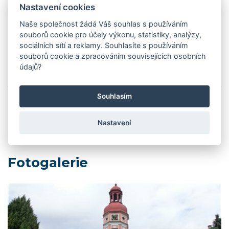
krásy a gastronomii ve státech Jižní
Nastavení cookies
Evropy, ale uchvátila mě i Indonésie
Naše společnost žádá Váš souhlas s používáním
a Norsko. V posledních letech jsem
souborů cookie pro účely výkonu, statistiky, analýzy,
se dostala od cestování i k tvorbě
sociálních sítí a reklamy. Souhlasíte s používáním
itinerářů a následně k průvodcování –
souborů cookie a zpracováním souvisejících osobních
nejprve rodiny a kamarádů, pak i
údajů?
skupin v CK Vsacan Tour.
Souhlasím
Nastavení
Fotogalerie