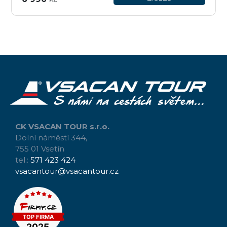
CK VSACAN TOUR s.r.o.
Dolní náměstí 344,
755 01 Vsetín
tel.:
571 423 424
vsacantour@vsacantour.cz