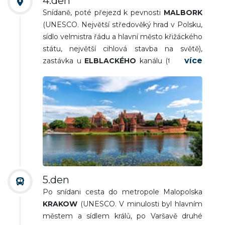
4.den
Snídaně, poté přejezd k pevnosti
MALBORK
(UNESCO. Největší středověký hrad v Polsku,
sídlo velmistra řádu a hlavní město křižáckého
státu, největší cihlová stavba na světě),
zastávka u
ELBLACKÉHO
kanálu (technické
zařízení umožňující přepravu lodí mezi
vodními toky), dále do
WARSZAWY
(UNESCO, hlavní a největší město Polska -
náměstí Starý rynek s měšťanskými domy,
katedrála sv. Jana, staré městské hradby s
barbakanem, královský zámek, Zámecké
náměstí se Zikmundovým sloupem,
Chopinovy lavičky, pomník Adama
Mickiewicze, barokní kostel sv. Kříže se
5.den
srdcem Fryderyka Chopina, prezidentský
Po snídani cesta do metropole Malopolska
palác).
KRAKOW
(UNESCO. V minulosti byl hlavním
Večeře a nocleh.
městem a sídlem králů, po Varšavě druhé