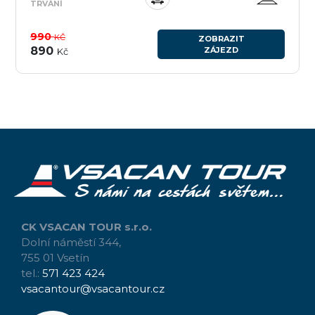
TRVÁNÍ
990
KČ
ZOBRAZIT
890
ZÁJEZD
Kč
CK VSACAN TOUR s.r.o.
Dolní náměstí 344,
755 01 Vsetín
tel.:
571 423 424
vsacantour@vsacantour.cz