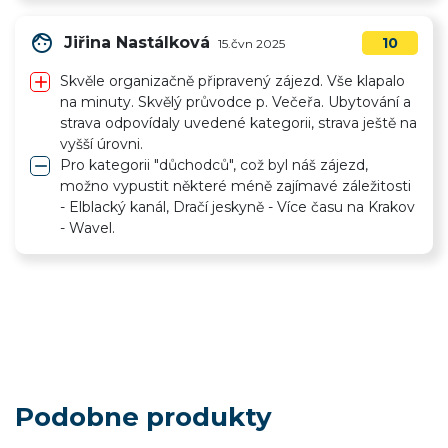
face
Jiřina Nastálková
10
15.čvn 2025
add
Skvěle organizačně připravený zájezd. Vše klapalo
na minuty. Skvělý průvodce p. Večeřa. Ubytování a
strava odpovídaly uvedené kategorii, strava ještě na
vyšší úrovni.
remove
Pro kategorii "důchodců", což byl náš zájezd,
možno vypustit některé méně zajímavé záležitosti
- Elblacký kanál, Dračí jeskyně - Více času na Krakov
- Wavel.
Podobne produkty