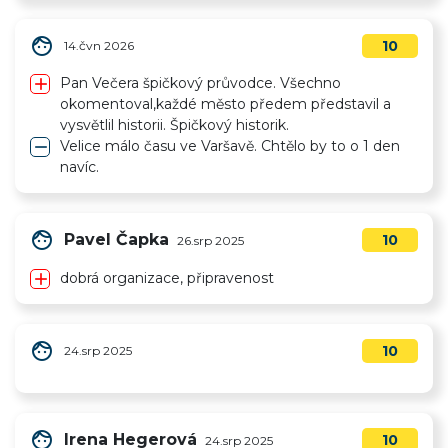
face
10
14.čvn 2026
add
Pan Večera špičkový průvodce. Všechno
okomentoval,každé město předem představil a
vysvětlil historii. Špičkový historik.
remove
Velice málo času ve Varšavě. Chtělo by to o 1 den
navíc.
face
Pavel Čapka
10
26.srp 2025
add
dobrá organizace, připravenost
face
10
24.srp 2025
face
Irena Hegerová
10
24.srp 2025