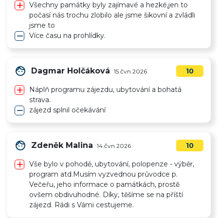
add
Všechny památky byly zajímavé a hezké,jen to
počasí nás trochu zlobilo ale jsme šikovní a zvládli
jsme to
remove
Více času na prohlídky.
face
Dagmar Holčáková
10
15.čvn 2026
add
Náplň programu zájezdu, ubytování a bohatá
strava.
remove
zájezd splnil očekávání
face
Zdeněk Malina
10
14.čvn 2026
add
Vše bylo v pohodě, ubytování, polopenze - výběr,
program atd.Musím vyzvednou průvodce p.
Večeřu, jeho informace o památkách, prostě
ovšem obdivuhodné. Díky, těšíme se na příští
zájezd. Rádi s Vámi cestujeme.