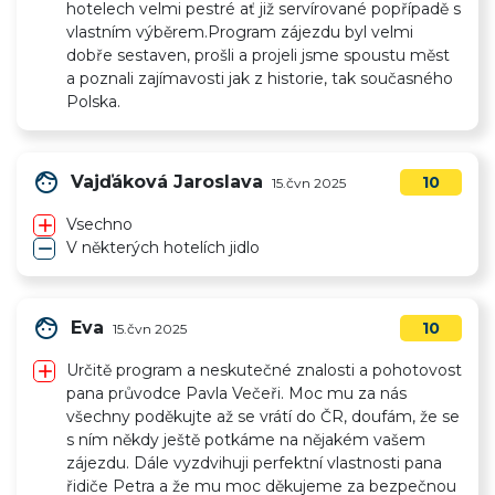
hotelech velmi pestré ať již servírované popřípadě s
vlastním výběrem.Program zájezdu byl velmi
dobře sestaven, prošli a projeli jsme spoustu měst
a poznali zajímavosti jak z historie, tak současného
Polska.
face
Vajďáková Jaroslava
10
15.čvn 2025
add
Vsechno
remove
V některých hotelích jidlo
face
Eva
10
15.čvn 2025
add
Určitě program a neskutečné znalosti a pohotovost
pana průvodce Pavla Večeři. Moc mu za nás
všechny poděkujte až se vrátí do ČR, doufám, že se
s ním někdy ještě potkáme na nějakém vašem
zájezdu. Dále vyzdvihuji perfektní vlastnosti pana
řidiče Petra a že mu moc děkujeme za bezpečnou