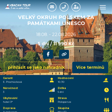
VELKÝ OKRUH POLSKEM ZA
PAMÁTKAMI UNESCO
18.08. - 22.08.2026
5 dní / 11 990 Kč
přihlásit se jako náhradník
Více termínů
Garant
Hodnocení
E. Procházková
10 /10
Náročnost
Délka
3
5 dní
Ubytování
Strava
hotel 3*
Polopenze
Doprava
Skupina
Autokarem
Max 52