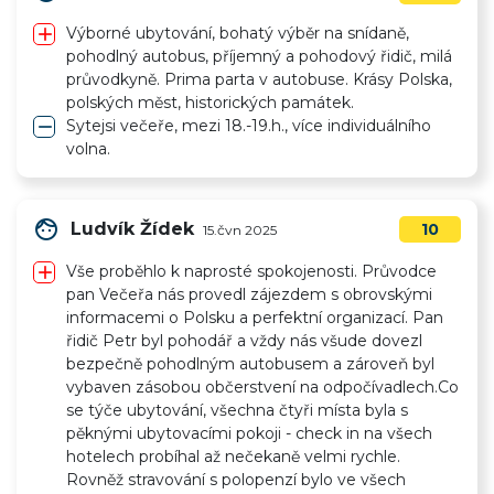
add
Výborné ubytování, bohatý výběr na snídaně,
pohodlný autobus, příjemný a pohodový řidič, milá
průvodkyně. Prima parta v autobuse. Krásy Polska,
polských měst, historických památek.
remove
Sytejsi večeře, mezi 18.-19.h., více individuálního
volna.
face
Ludvík Žídek
10
15.čvn 2025
add
Vše proběhlo k naprosté spokojenosti. Průvodce
pan Večeřa nás provedl zájezdem s obrovskými
informacemi o Polsku a perfektní organizací. Pan
řidič Petr byl pohodář a vždy nás všude dovezl
bezpečně pohodlným autobusem a zároveň byl
vybaven zásobou občerstvení na odpočívadlech.Co
se týče ubytování, všechna čtyři místa byla s
pěknými ubytovacími pokoji - check in na všech
hotelech probíhal až nečekaně velmi rychle.
Rovněž stravování s polopenzí bylo ve všech