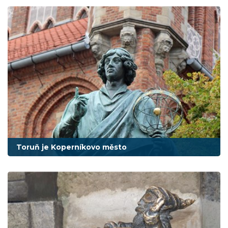
Toruň je Koperníkovo město