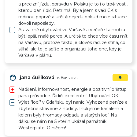
a precizní jízdu, opravdu v Polsku je to i o trpělivosti,
kterou pan řidič Petr má. Byla jsem s vaší CK s
rodinou poprvé a určitě nejedu pokud moje situace
dovolí naposledy.
remove
Asi za mě ubytování ve Varšavě a večeře ta mohla
být lepší, malé porce. A určitě to chce více času mít
na Varšavu, protože takto je člověk rád, že stíhá, co
stíhá, ale to je spíše o organizaci toho dne, kdy je
Varšava v plánu.
face
jana čuříková
9
15.čvn 2025
add
Nadšení, informovanost, energie a pozitivní přístup
pana průvodce. Řidiči excelentní. Ubytování OK.
remove
Výlet "lodí" v Gdaňsku byl nanic. Vyhozené peníze a
zbytečně strávené 2 hodiny. Pluli jsme kanálem a
kolem byly hromady odpadu a starých lodí. Na
dálku se nám na 5 vteřin ukázal památník
Westerplate. O ničem!