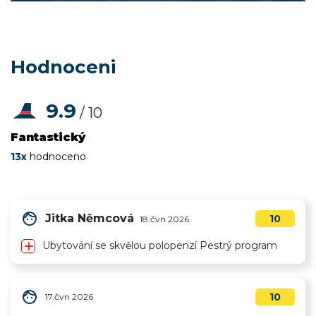
Hodnoceni
9.9
/ 10
Fantastický
13x
hodnoceno
face
Jitka Němcová
10
18.čvn 2026
add
Ubytování se skvělou polopenzí Pestrý program
face
10
17.čvn 2026