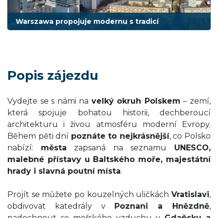
Warszawa propojuje modernu s tradicí
Popis zájezdu
Vydejte se s námi na
velký okruh Polskem
– zemí,
která spojuje bohatou historii, dechberoucí
architekturu i živou atmosféru moderní Evropy.
Během pěti dní
poznáte to nejkrásnější
, co Polsko
nabízí:
města
zapsaná na seznamu
UNESCO,
malebné přístavy u Baltského moře, majestátní
hrady i slavná poutní místa
.
Projít se můžete po kouzelných uličkách
Vratislavi
,
obdivovat katedrály v
Poznani a Hnězdně
,
nadechnout se mořského vzduchu v
Gdaňsku a