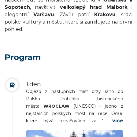
Sopotech
, navštívit
velkolepý hrad Malbork
i
elegantní
Varšavu
. Závěr patří
Krakovu
, srdci
polské kultury a městu, které si zamilujete na první
pohled.
Program
1.den
Odjezd z nástupních míst brzy ráno do
Polska. Prohlídka historického
města
WROCLAW
(UNESCO) - jedno z
nejstarších polských měst na řece Odře,
které bývá označováno za "
Benátky
severu
". Uvidíte hlavní náměstí s nádhernými
kupeckými štítovými domy a gotickou