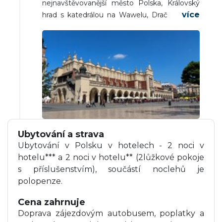
nejnavštěvovanější město Polska, Královský
hrad s katedrálou na Wawelu, Dračí jeskyně,
nábřeží řeky Visly, Staré město s náměstím,
věž staré radnice a velká moderní plastika
duté hlavy, renesanční tržnice Sukiennice,
Mariánský kostel s gotickým oltářem Veita
Stosse, městské hradby s barbakanem a
Floriánskou bránou), odjezd do ČR.
Předpokládaný příjezd do nástupních míst v
nočních hodinách.
Ubytování a strava
Ubytování v Polsku v hotelech - 2 noci v
hotelu*** a 2 noci v hotelu** (2lůžkové pokoje
s příslušenstvím), součástí noclehů je
polopenze.
Cena zahrnuje
Doprava zájezdovým autobusem, poplatky a