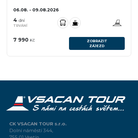
06.08. - 09.08.2026
4
dní
TRVÁNÍ
7 990
Kč
ZOBRAZIT
ZÁJEZD
CK VSACAN TOUR s.r.o.
Dolní náměstí 344,
755 01 Vsetín