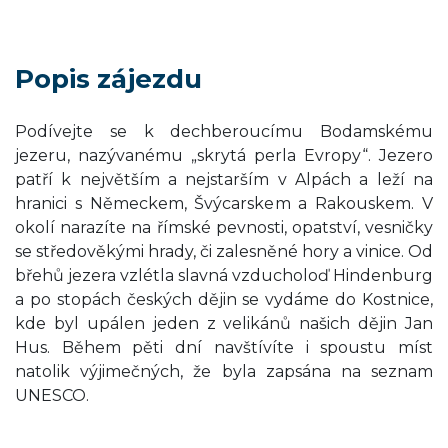
Popis zájezdu
Podívejte se k dechberoucímu Bodamskému
jezeru, nazývanému „skrytá perla Evropy“. Jezero
patří k největším a nejstarším v Alpách a leží na
hranici s Německem, Švýcarskem a Rakouskem. V
okolí narazíte na římské pevnosti, opatství, vesničky
se středověkými hrady, či zalesněné hory a vinice. Od
břehů jezera vzlétla slavná vzducholoď Hindenburg
a po stopách českých dějin se vydáme do Kostnice,
kde byl upálen jeden z velikánů našich dějin Jan
Hus. Během pěti dní navštívíte i spoustu míst
natolik výjimečných, že byla zapsána na seznam
UNESCO.