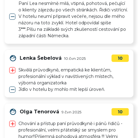
Paní Lea nesmírně milá, vtipná, pohotová, pečující
o klienty zájezdu po všech stránkách. Řidiči vstřícní.
remove
V hotelu neumí připravit večeře, nejsou dle mého
názoru na toto zvyklí. Hotel odpovídal spíše
3***.Píšu na základě svých zkušeností cestování po
západní části Německa.
face
Lenka Šebelová
10
10.čvn 2025
add
Skvělá průvodkyně, empatická ke klientům,
profesionální výklad v navštívených místech,
výborná organizatorka
remove
Jídlo v hotelu by mohlo mít lepší úroveň.
face
Olga Tenorová
10
9.čvn 2025
add
Chování a přístup paní průvodkyně i pánů řidičů -
profesionální, velmi přátelský se smyslem pro
humor!!Příjemná pohodová atmosféra !!! Velmi