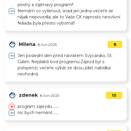
pestrý a zajímavý program!!
remove
Nemám co vytknout, snad jen jedna večeře se
nějak nepovedla, ale to Vaše CK naprosto neovlivní.
Nálada byla přesto výborná!!
face
Milena
8
8.čvn 2025
remove
Jen poslední den před návratem Švýcarsko, St.
Galen. Nejslabší bod programu.Zájezd byl s
polopenzí, večeře výběr ze dvou jídel, nabídka
nevhodná.
face
zdenek
10
8.čvn 2025
add
program zájezdu........
remove
nic bych neměnil.......