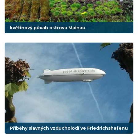
květinový půvab ostrova Mainau
Příběhy slavných vzducholodí ve Friedrichshafenu