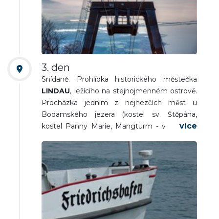
Bodamské jezero, až k německé oblasti
Allgäu a pohoří Bregenzského lesa. Následně
přejezd na ubytování. Večeře a nocleh.
3. den
Snídaně. Prohlídka historického městečka
LINDAU
, ležícího na stejnojmenném ostrově.
Procházka jedním z nejhezčích měst u
Bodamského jezera (kostel sv. Štěpána,
kostel Panny Marie, Mangturm - věž ze 13.
stol., pozůstatek opevnění města, majestátní
Lví monument hlídající přístav v německé
části jezera). Přejezd do městečka
FRIEDRICHSHAFEN
(které je neodmyslitelně
spjato s postavou hraběte Ferdinanda von
Zeppelin, zakladatele továrny na výrobu
vzducholodí. Návštěva jednoho z