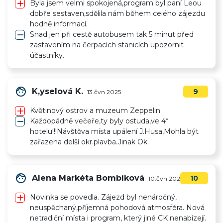
add
Byla jsem velmi spokojená,program byl paní Leou
dobře sestaven,sdělila nám během celého zájezdu
hodně informací.
remove
Snad jen při cestě autobusem tak 5 minut před
zastavením na čerpacích stanicích upozornit
účastníky.
face
K,yselová K.
9
13.čvn 2025
add
Květinový ostrov a muzeum Zeppelin
remove
Každopádně večeře,ty byly ostuda,ve 4*
hotelu!!!Návštěva místa upálení J.Husa,Mohla být
zařazena delší okr.plavba.Jinak Ok.
face
Alena Markéta Bombíková
10
10.čvn 2025
add
Novinka se povedla. Zájezd byl nenáročný,
neuspěchaný,příjemná pohodová atmosféra. Nová
netradiční místa i program, který jiné CK nenabízejí.