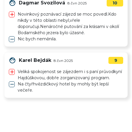
face
Dagmar Svozilová
10
8.čvn 2025
add
Novinkový poznávací zájezd se moc povedl.Kdo
nikdy v této oblasti nebyl,vřele
doporučuji.Nenáročné putování za krásami v okolí
Bodamského jezera bylo úžasné.
remove
Nic bych neměnila.
face
Karel Bejdák
9
8.čvn 2025
add
Veliká spokojenost se zájezdem i s paní průvodkyní
Hajdůškovou, dobře zorganizovaný program.
remove
Na čtyřhvězdičkový hotel by mohly být lepší
večeře.