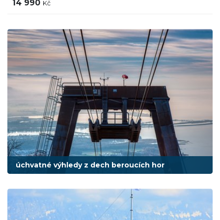
14 990
Kč
úchvatné výhledy z dech beroucích hor