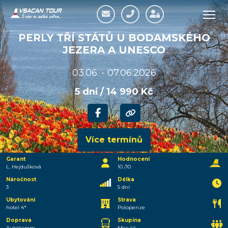
PERLY TŘÍ STÁTŮ U BODAMSKÉHO
JEZERA A UNESCO
03.06. - 07.06.2026
5 dní / 14 990 Kč
Více termínů
Garant
Hodnocení
L. Hejdušková
10 /10
Náročnost
Délka
3
5 dní
Ubytování
Strava
hotel 4*
Polopenze
Doprava
Skupina
Autokarem
Max 44