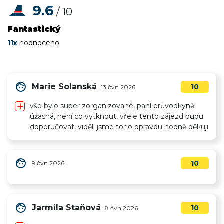
9.6
/ 10
Fantastický
11x
hodnoceno
face
Marie Solanská
10
13.čvn 2026
add
vše bylo super zorganizované, paní průvodkyně
úžasná, není co vytknout, vřele tento zájezd budu
doporučovat, viděli jsme toho opravdu hodně děkuji
face
10
9.čvn 2026
face
Jarmila Staňová
10
8.čvn 2026