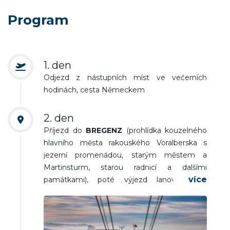
Program
1. den
Odjezd z nástupních míst ve večerních
hodinách, cesta Německem
2. den
Příjezd do
BREGENZ
(prohlídka kouzelného
hlavního města rakouského Voralberska s
jezerní promenádou, starým městem a
Martinsturm, starou radnicí a dalšími
památkami), poté výjezd lanovkou na
vrcholek hory
PFÄNDER
/1064 m n. m./,
odkud je za pěkného počasí možné
obdivovat nezapomenutelná a dechberoucí
panoramata - od švýcarských hor, přes