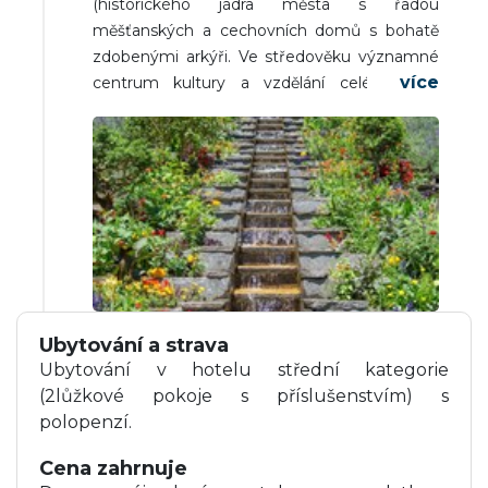
(historického jádra města s řadou
katedrála, historická radnice a centrum
měšťanských a cechovních domů s bohatě
města). Přejezd na nocleh. Večeře a nocleh.
zdobenými arkýři. Ve středověku významné
centrum kultury a vzdělání celé Evropy
situované kolem kláštera St. Gallen, dnes
památka světového dědictví UNESCO s
jednou z nejkrásnějších a nejvzácnějších
knihoven na světě). Příjezd do ČR v pozdních
nočních až brzkých ranních hodinách
následujícího dne.
Ubytování a strava
Ubytování v hotelu střední kategorie
(2lůžkové pokoje s příslušenstvím) s
polopenzí.
Cena zahrnuje