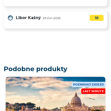
face
Libor Kašný
10
23.čvn 2025
Podobne produkty
POZNÁVACÍ ZÁJEZD
LAST MINUTE