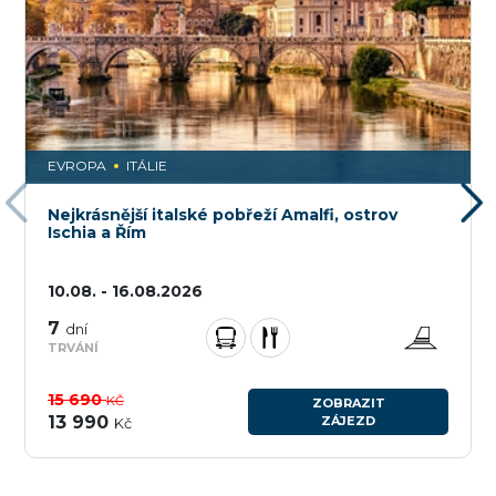
EVROPA
ITÁLIE
Nejkrásnější italské pobřeží Amalfi, ostrov
Ischia a Řím
10.08. - 16.08.2026
7
dní
TRVÁNÍ
15 690
KČ
ZOBRAZIT
13 990
ZÁJEZD
Kč