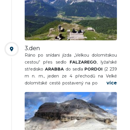
/2 - 3 hod/ nebo okružních vycházek kolem
chaty Monte Elmo). Návrat do Sexten Sesto,
cesta nádherným údolím na ubytování.
Večeře a nocleh.
3.den
Ráno po snídani jízda „Velkou dolomitskou
cestou“ přes sedlo
FALZAREGO
, lyžařské
středisko
ARABBA
do sedla
PORDOI
(2 239
m n. m., jeden ze 4 přechodů na Velké
dolomitské cestě postavený na počátku 20.
století). Výjezd lanovkou na
PORDOI SPITZE
,
pro zdatnější za dobrých klimatických
podmínek možnost výstupu na třítisícovku
PIZ D‘BOE
(3 151 m n. m. návrat do sedla
stejnou cestou. Trasa - cca 6 km 3 - 3,5
hod/.Ostatní účastníci túra po Bindelově