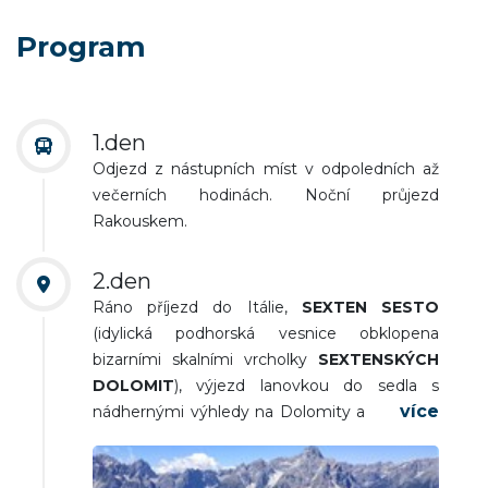
Program
1.den
Odjezd z nástupních míst v odpoledních až
večerních hodinách. Noční průjezd
Rakouskem.
2.den
Ráno příjezd do Itálie,
SEXTEN SESTO
(idylická podhorská vesnice obklopena
bizarními skalními vrcholky
SEXTENSKÝCH
DOLOMIT
), výjezd lanovkou do sedla s
nádhernými výhledy na Dolomity a rakouské
Alpy. Možnost pěší túry na vrchol
HELM
(Monte Elmo 2 434 m n. m., Trasa - cca 6 km