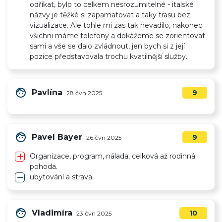
odříkat, bylo to celkem nesrozumitelné - italské
názvy je těžké si zapamatovat a taky trasu bez
vizualizace. Ale tohle mi zas tak nevadilo, nakonec
všichni máme telefony a dokážeme se zorientovat
sami a vše se dalo zvládnout, jen bych si z její
pozice představovala trochu kvatilnější služby.
face
Pavlína
9
28.čvn 2025
face
Pavel Bayer
9
26.čvn 2025
add
Organizace, program, nálada, celková až rodinná
pohoda.
remove
ubytování a strava.
face
Vladimíra
10
23.čvn 2025