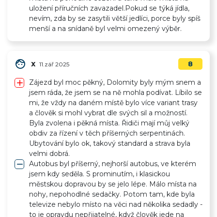
uložení příručních zavazadel.Pokud se týká jídla,
nevím, zda by se zasytili větší jedlíci, porce byly spíš
menší a na snídaně byl velmi omezený výběr.
face
x
8
11.zář 2025
add
Zájezd byl moc pěkný, Dolomity byly mým snem a
jsem ráda, že jsem se na ně mohla podívat. Líbilo se
mi, že vždy na daném místě bylo více variant trasy
a člověk si mohl vybrat dle svých sil a možností.
Byla zvolena i pěkná místa. Řidiči mají můj velký
obdiv za řízení v těch příšerných serpentinách.
Ubytování bylo ok, takový standard a strava byla
velmi dobrá.
remove
Autobus byl příšerný, nejhorší autobus, ve kterém
jsem kdy seděla. S prominutím, i klasickou
městskou dopravou by se jelo lépe. Málo místa na
nohy, nepohodlné sedačky. Potom tam, kde byla
televize nebylo místo na věci nad několika sedadly -
to je opravdu nepřijatelné, když člověk jede na