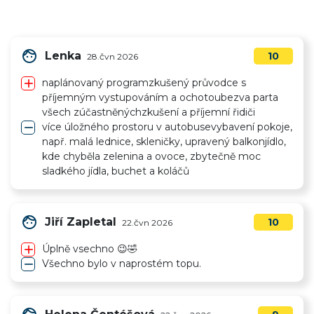
face
Lenka
10
28.čvn 2026
add
naplánovaný programzkušený průvodce s
příjemným vystupováním a ochotoubezva parta
všech zúčastněnýchzkušení a příjemní řidiči
remove
více úložného prostoru v autobusevybavení pokoje,
např. malá lednice, skleničky, upravený balkonjídlo,
kde chyběla zelenina a ovoce, zbytečně moc
sladkého jídla, buchet a koláčů
face
Jiří Zapletal
10
22.čvn 2026
add
Úplně vsechno 😉🤣
remove
Všechno bylo v naprostém topu.