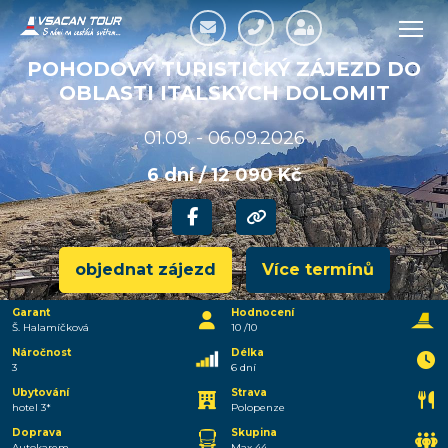
POHODOVÝ TURISTICKÝ ZÁJEZD DO
OBLASTI ITALSKÝCH DOLOMIT
01.09. - 06.09.2026
6 dní / 12 090 Kč
objednat zájezd
Více termínů
Garant
Hodnocení
Š. Halamíčková
10 /10
Náročnost
Délka
3
6 dní
Ubytování
Strava
hotel 3*
Polopenze
Doprava
Skupina
Autokarem
Max 44