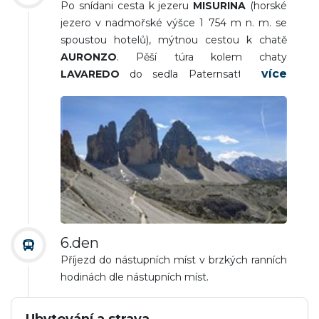
Po snídani cesta k jezeru
MISURINA
(horské
jezero v nadmořské výšce 1 754 m n. m. se
spoustou hotelů), mýtnou cestou k chatě
AURONZO
. Pěší túra kolem chaty
LAVAREDO
do sedla Paternsattel pod
majestátnými skalními „Třemi zuby“ -
DREI
ZINNEN
(celá oblast patří pod UNESCO) k
horské chatě Drei Zinnen Hütte. Odtud cesta
zpět přes údolí Rienztal kolem chaty „Lange
Alpe“ pod masivem Drei Zinnen k chatě
Auronzohütte. Trasa - cca 10 km /4 - 5 hod/. V
odpoledních hodinách odjezd přes Rakousko
do ČR.
6.den
Příjezd do nástupních míst v brzkých ranních
hodinách dle nástupních míst.