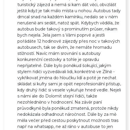
turistický zájezd a nemá si kam dát věci, obvzlášť
ještě když je tak málo místa u nohou. Autobus tady
drncal snad na každém kamínku, nedalo se v něm
nerušeně ani sedět, natož spát. Kdybych věděla, že
autobus bude takový s prominutím průser, nikam
bych nejela. Jela jsem s Vámi poprvé a jestli
pořádáte 12 hodinové zájezdy přes noc v takových
autobusech, tak se divím, že nemáte hromadu
stížností. Navíc mám srovnání s autobusy
konkurenční cestovky a tohle je opravdu
nepřijatelné. Dále bylo poněkud šokující, jakým
stylem řidiči vyzvedávali lidi, konkrétně ve Zlíně -
vykřikovat jména do hloučku lidí a poté je nechat
skládat si kufry sami je opět neprofesionální přístup,
kdy druhý řidič si vesele vykuřuje hned vedle. Nejeli
s námi ale do Dolomit stejní řidiči, takže
nezohledněno v hodnocení. Na závěr paní
průvodkyně byla poněkud zmatená, protože nikdy
nedokázala odhadnout náročnost. Dále by za mě
měla večer před cestou poskytnout možnosti tras
např na whatsapp, ne až ráno v autobuse to jen