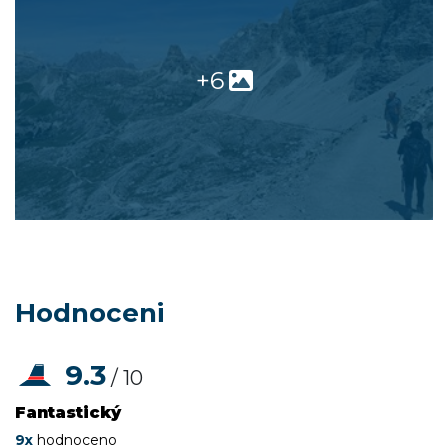
+6
Hodnoceni
9.3
/ 10
Fantastický
9x
hodnoceno