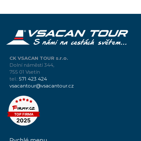
CK VSACAN TOUR s.r.o.
Dolní náměstí 344,
755 01 Vsetín
tel.:
571 423 424
vsacantour@vsacantour.cz
Rychlé menu