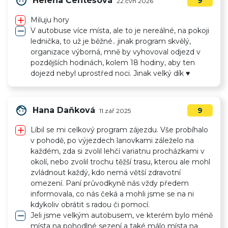
face
Helena Čentéšová
9
22.čvn 2026
add
Miluju hory
remove
V autobuse více místa, ale to je nereálné, na pokoji
lednička, to už je běžné.. jinak program skvělý,
organizace výborná, mně by vyhovoval odjezd v
pozdějších hodinách, kolem 18 hodiny, aby ten
dojezd nebyl uprostřed noci. Jinak velký dík ♥️
face
Hana Daňková
9
11.zář 2025
add
Líbil se mi celkový program zájezdu. Vše probíhalo
v pohodě, po výjezdech lanovkami záleželo na
každém, zda si zvolil lehčí variatnu procházkami v
okolí, nebo zvolil trochu těžší trasu, kterou ale mohl
zvládnout každý, kdo nemá větší zdravotní
omezení. Paní průvodkyně nás vždy předem
informovala, co nás čeká a mohli jsme se na ni
kdykoliv obrátit s radou či pomocí.
remove
Jeli jsme velkým autobusem, ve kterém bylo méně
místa na pohodlné sezení a také málo místa na